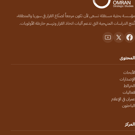
مؤسسة بحثية مستقلة تسعى لأن تكون مرجعاً لصنّاع القرار في سوريا والمنطقة،
تُنتج الدراسات المنهجية التي تدعم آليات اتخاذ القرار وترسم خارطة الأولويات.
المحتوى
الأبحاث
الإصدارات
الخرائط
فعاليات
عمران في الإعلام
الباحثون
المركز