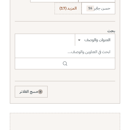
حسن جابر
المزيد (17)
16
بحث
نطاق البحث
×
مسح الفلاتر