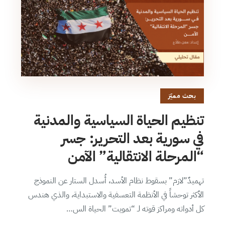
بحث مميّز
تنظيم الحياة السياسية والمدنية
في سورية بعد التحرير: جسر
“المرحلة الانتقالية” الآمن
تهميدٌ”لازم” بسقوط نظام الأسد، أُسدل الستار عن النموذج
الأكثر توحشاً في الأنظمة التعسفية والاستبداية، والذي هندس
كل أدواته ومراكز قوته لـ “تمويت” الحياة الس…