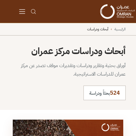
الرئيسية
›
أبحاث ودراسات
أبحاث ودراسات مركز عمران
أوراق بحثية وتقارير ودراسات وتقديرات موقف تصدر عن مركز
عمران للدراسات الاستراتيجية.
524
بحثاً ودراسة