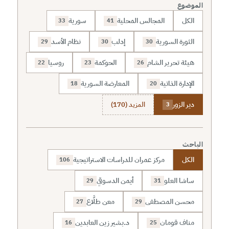
الموضوع
الكل
المجالس المحلية
سورية
33
41
الثورة السورية
إدلب
نظام الأسد
29
30
30
هيئة تحرير الشام
الحوكمة
روسيا
22
23
26
الإدارة الذاتية
المعارضة السورية
18
20
دير الزور
المزيد (170)
3
الباحث
الكل
مركز عمران للدراسات الاستراتيجية
106
ساشا العلو
أيمن الدسوقي
29
31
محسن المصطفى
معن طلَّاع
27
29
مناف قومان
د.بشير زين العابدين
16
25