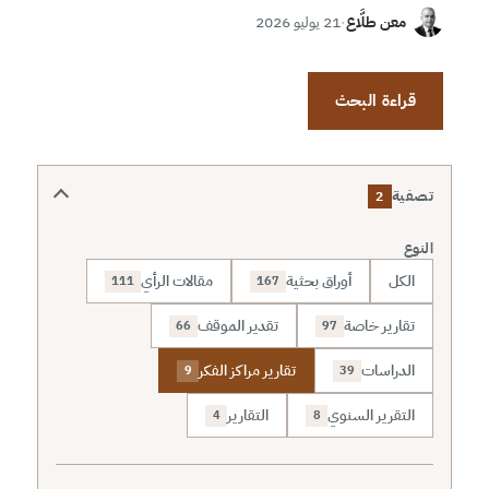
معن طلَّاع
·
21 يوليو 2026
قراءة البحث
تصفية
2
النوع
الكل
أوراق بحثية
مقالات الرأي
111
167
تقارير خاصة
تقدير الموقف
66
97
الدراسات
تقارير مراكز الفكر
9
39
التقرير السنوي
التقارير
4
8