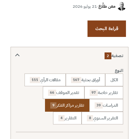
معن طلَّاع
·
21 يوليو 2026
قراءة البحث
تصفية
2
النوع
الكل
أوراق بحثية
مقالات الرأي
111
167
تقارير خاصة
تقدير الموقف
66
97
الدراسات
تقارير مراكز الفكر
9
39
التقرير السنوي
التقارير
4
8