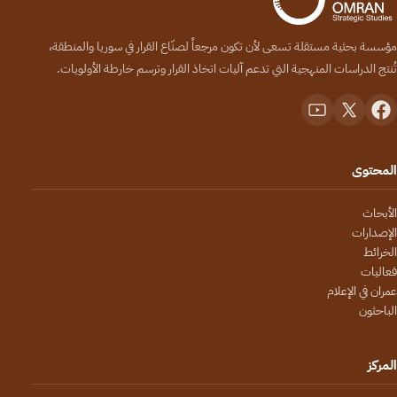
مؤسسة بحثية مستقلة تسعى لأن تكون مرجعاً لصنّاع القرار في سوريا والمنطقة،
تُنتج الدراسات المنهجية التي تدعم آليات اتخاذ القرار وترسم خارطة الأولويات.
المحتوى
الأبحاث
الإصدارات
الخرائط
فعاليات
عمران في الإعلام
الباحثون
المركز