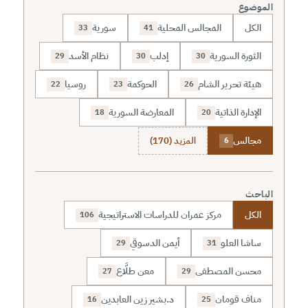
الموضوع
الكل
المجالس المحلية
سورية
33
41
الثورة السورية
إدلب
نظام الأسد
29
30
30
هيئة تحرير الشام
الحوكمة
روسيا
22
23
26
الإدارة الذاتية
المعارضة السورية
18
20
مجالس
المزيد (170)
6
الباحث
الكل
مركز عمران للدراسات الاستراتيجية
106
ساشا العلو
أيمن الدسوقي
29
31
محسن المصطفى
معن طلَّاع
27
29
مناف قومان
د.بشير زين العابدين
16
25