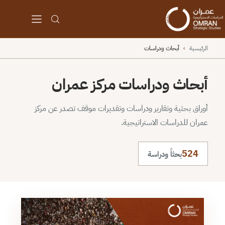
الرئيسية
›
أبحاث ودراسات
أبحاث ودراسات مركز عمران
أوراق بحثية وتقارير ودراسات وتقديرات موقف تصدر عن مركز
عمران للدراسات الاستراتيجية.
524
بحثاً ودراسة