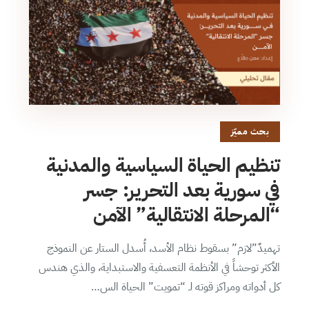
بحث مميّز
تنظيم الحياة السياسية والمدنية
في سورية بعد التحرير: جسر
“المرحلة الانتقالية” الآمن
تهميدٌ”لازم” بسقوط نظام الأسد، أُسدل الستار عن النموذج
الأكثر توحشاً في الأنظمة التعسفية والاستبداية، والذي هندس
كل أدواته ومراكز قوته لـ “تمويت” الحياة الس…