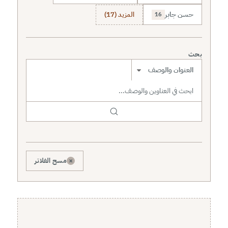
حسن جابر
المزيد (17)
16
بحث
نطاق البحث
×
مسح الفلاتر