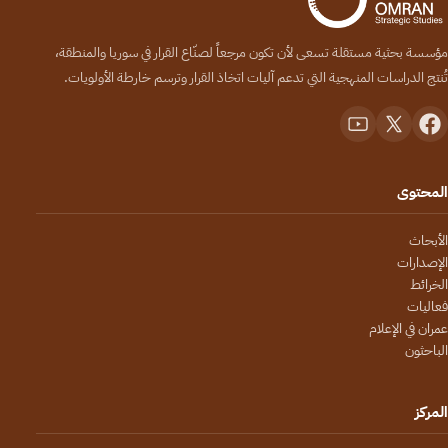
مؤسسة بحثية مستقلة تسعى لأن تكون مرجعاً لصنّاع القرار في سوريا والمنطقة،
تُنتج الدراسات المنهجية التي تدعم آليات اتخاذ القرار وترسم خارطة الأولويات.
المحتوى
الأبحاث
الإصدارات
الخرائط
فعاليات
عمران في الإعلام
الباحثون
المركز