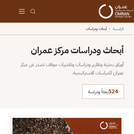
الرئيسية
›
أبحاث ودراسات
أبحاث ودراسات مركز عمران
أوراق بحثية وتقارير ودراسات وتقديرات موقف تصدر عن مركز
عمران للدراسات الاستراتيجية.
524
بحثاً ودراسة