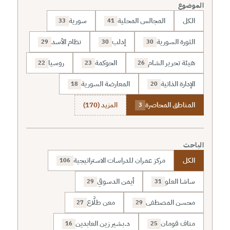
الموضوع
الكل
المجالس المحلية
سورية
33
41
الثورة السورية
إدلب
نظام الأسد
29
30
30
هيئة تحرير الشام
الحوكمة
روسيا
22
23
26
الإدارة الذاتية
المعارضة السورية
18
20
المناطق المحاصرة
المزيد (170)
3
الباحث
الكل
مركز عمران للدراسات الاستراتيجية
106
ساشا العلو
أيمن الدسوقي
29
31
محسن المصطفى
معن طلَّاع
27
29
مناف قومان
د.بشير زين العابدين
16
25