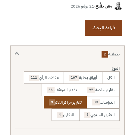
معن طلَّاع
·
21 يوليو 2026
قراءة البحث
تصفية
2
النوع
الكل
أوراق بحثية
مقالات الرأي
111
167
تقارير خاصة
تقدير الموقف
66
97
الدراسات
تقارير مراكز الفكر
9
39
التقرير السنوي
التقارير
4
8