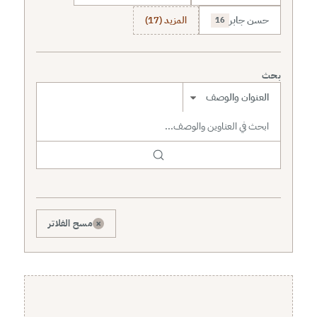
حسن جابر
المزيد (17)
16
بحث
نطاق البحث
×
مسح الفلاتر