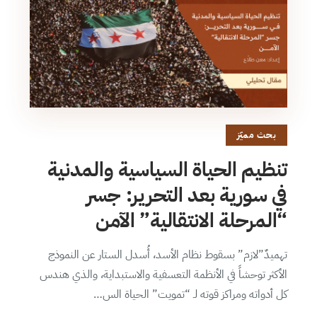
بحث مميّز
تنظيم الحياة السياسية والمدنية
في سورية بعد التحرير: جسر
“المرحلة الانتقالية” الآمن
تهميدٌ”لازم” بسقوط نظام الأسد، أُسدل الستار عن النموذج
الأكثر توحشاً في الأنظمة التعسفية والاستبداية، والذي هندس
كل أدواته ومراكز قوته لـ “تمويت” الحياة الس…