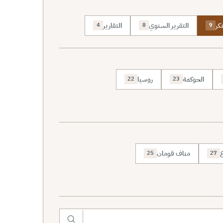
كر
التقرير السنوي
التقارير
4
8
9
الحوكمة
روسيا
22
23
ع
مناف قومان
25
27