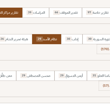
تقارير خاصة
تقدير الموقف
الدراسات
تقارير مراكز الف
39
66
97
ثورة السورية
إدلب
نظام الأسد
هيئة تحرير الشام
26
29
30
30
1)
شا العلو
أيمن الدسوقي
محسن المصطفى
معن طلَّا
29
29
31
1)