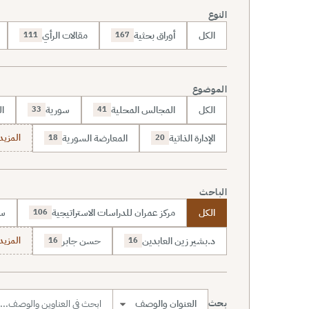
النوع
الكل
أوراق بحثية
مقالات الرأي
111
167
الموضوع
الكل
المجالس المحلية
سورية
ال
33
41
الإدارة الذاتية
المعارضة السورية
المزيد (70
18
20
الباحث
الكل
مركز عمران للدراسات الاستراتيجية
سا
106
د.بشير زين العابدين
حسن جابر
المزيد (7
16
16
بحث