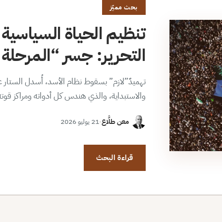
بحث مميّز
تنظيم الحياة السياسية 
التحرير: جسر “المرحلة ا
تهميدٌ”لازم” بسقوط نظام الأسد، أُسدل الستار عن
والاستبداية، والذي هندس كل أدواته ومراكز قوت
معن طلَّاع
·
21 يوليو 2026
قراءة البحث