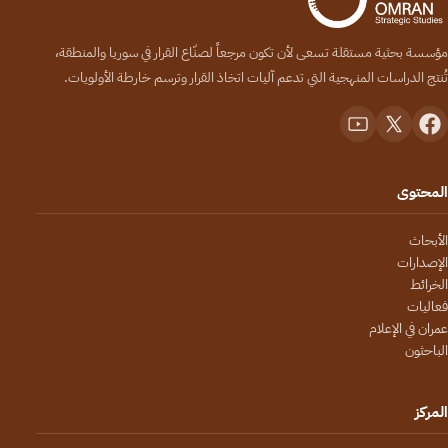
مؤسسة بحثية مستقلة تسعى لأن تكون مرجعاً لصنّاع القرار في سوريا والمنطقة،
تُنتج الدراسات المنهجية التي تدعم آليات اتخاذ القرار وترسم خارطة الأولويات.
المحتوى
الأبحاث
الإصدارات
الخرائط
فعاليات
عمران في الإعلام
الباحثون
المركز