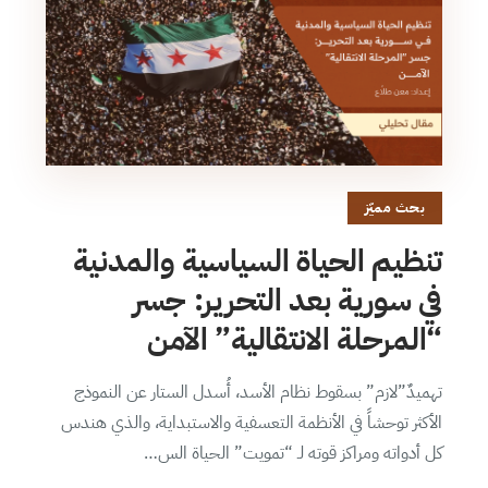
بحث مميّز
تنظيم الحياة السياسية والمدنية
في سورية بعد التحرير: جسر
“المرحلة الانتقالية” الآمن
تهميدٌ”لازم” بسقوط نظام الأسد، أُسدل الستار عن النموذج
الأكثر توحشاً في الأنظمة التعسفية والاستبداية، والذي هندس
كل أدواته ومراكز قوته لـ “تمويت” الحياة الس…