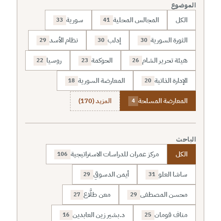
الموضوع
الكل
المجالس المحلية
سورية
33
41
الثورة السورية
إدلب
نظام الأسد
29
30
30
هيئة تحرير الشام
الحوكمة
روسيا
22
23
26
الإدارة الذاتية
المعارضة السورية
18
20
المعارضة المسلحة
المزيد (170)
4
الباحث
الكل
مركز عمران للدراسات الاستراتيجية
106
ساشا العلو
أيمن الدسوقي
29
31
محسن المصطفى
معن طلَّاع
27
29
مناف قومان
د.بشير زين العابدين
16
25