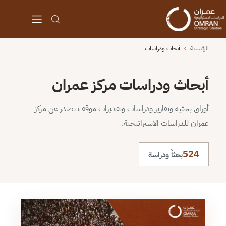
الرئيسية
›
أبحاث ودراسات
أبحاث ودراسات مركز عمران
أوراق بحثية وتقارير ودراسات وتقديرات موقف تصدر عن مركز
عمران للدراسات الاستراتيجية.
524
بحثاً ودراسة