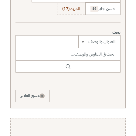
حسن جابر
المزيد (17)
16
بحث
نطاق البحث
×
مسح الفلاتر