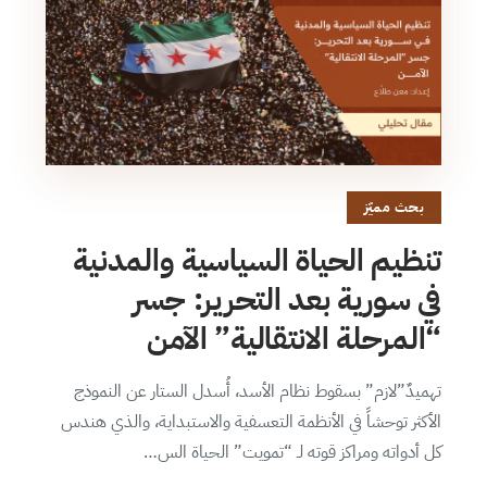
بحث مميّز
تنظيم الحياة السياسية والمدنية
في سورية بعد التحرير: جسر
“المرحلة الانتقالية” الآمن
تهميدٌ”لازم” بسقوط نظام الأسد، أُسدل الستار عن النموذج
الأكثر توحشاً في الأنظمة التعسفية والاستبداية، والذي هندس
كل أدواته ومراكز قوته لـ “تمويت” الحياة الس…