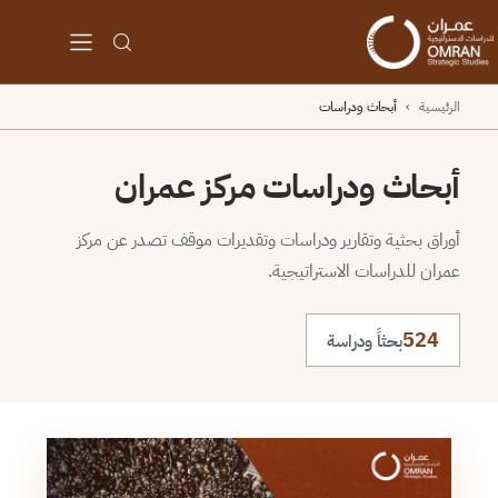
الرئيسية
›
أبحاث ودراسات
أبحاث ودراسات مركز عمران
أوراق بحثية وتقارير ودراسات وتقديرات موقف تصدر عن مركز
عمران للدراسات الاستراتيجية.
524
بحثاً ودراسة