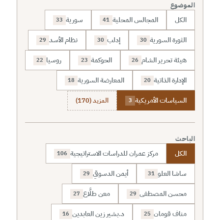
الموضوع
الكل
المجالس المحلية
سورية
33
41
الثورة السورية
إدلب
نظام الأسد
29
30
30
هيئة تحرير الشام
الحوكمة
روسيا
22
23
26
الإدارة الذاتية
المعارضة السورية
18
20
السياسات الأمريكية
المزيد (170)
3
الباحث
الكل
مركز عمران للدراسات الاستراتيجية
106
ساشا العلو
أيمن الدسوقي
29
31
محسن المصطفى
معن طلَّاع
27
29
مناف قومان
د.بشير زين العابدين
16
25