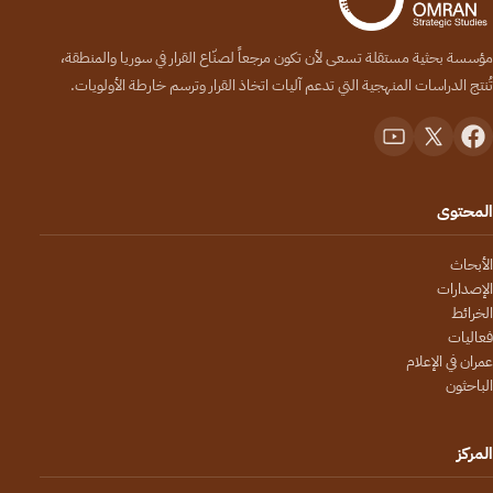
مؤسسة بحثية مستقلة تسعى لأن تكون مرجعاً لصنّاع القرار في سوريا والمنطقة،
تُنتج الدراسات المنهجية التي تدعم آليات اتخاذ القرار وترسم خارطة الأولويات.
المحتوى
الأبحاث
الإصدارات
الخرائط
فعاليات
عمران في الإعلام
الباحثون
المركز