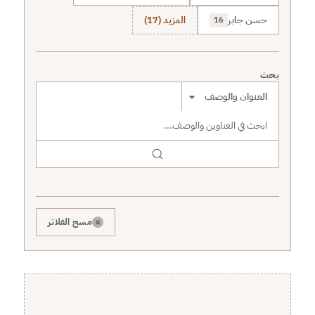
حسن جابر
المزيد (17)
16
بحث
نطاق البحث
×
مسح الفلاتر