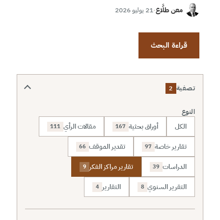
معن طلَّاع
·
21 يوليو 2026
قراءة البحث
تصفية
2
النوع
الكل
أوراق بحثية
مقالات الرأي
111
167
تقارير خاصة
تقدير الموقف
66
97
الدراسات
تقارير مراكز الفكر
9
39
التقرير السنوي
التقارير
4
8