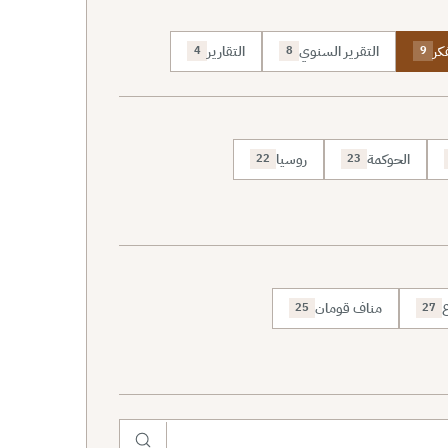
كر
التقرير السنوي
التقارير
4
8
9
الحوكمة
روسيا
22
23
ع
مناف قومان
25
27