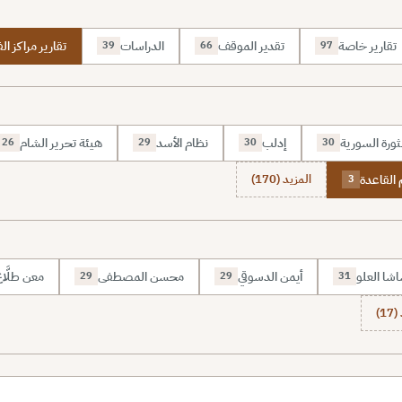
تقارير خاصة
تقدير الموقف
الدراسات
تقارير مراكز الف
39
66
97
ثورة السورية
إدلب
نظام الأسد
هيئة تحرير الشام
26
29
30
30
القاعدة
المزيد (170)
3
شا العلو
أيمن الدسوقي
محسن المصطفى
معن طلَّا
29
29
31
1)