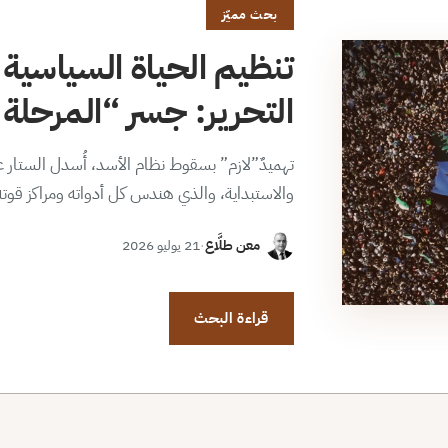
بحث مميّز
تنظيم الحياة السياسية 
التحرير: جسر “المرحلة ا
تهميدٌ”لازم” بسقوط نظام الأسد، أُسدل الستار عن
والاستبداية، والذي هندس كل أدواته ومراكز قوت
معن طلَّاع
·
21 يوليو 2026
قراءة البحث