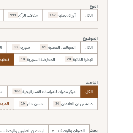
النوع
الكل
أوراق بحثية
مقالات الرأي
111
167
الموضوع
الكل
المجالس المحلية
سورية
ال
33
41
الإدارة الذاتية
المعارضة السورية
تنظيم 
18
20
الباحث
الكل
مركز عمران للدراسات الاستراتيجية
سا
106
د.بشير زين العابدين
حسن جابر
المزيد (7
16
16
بحث