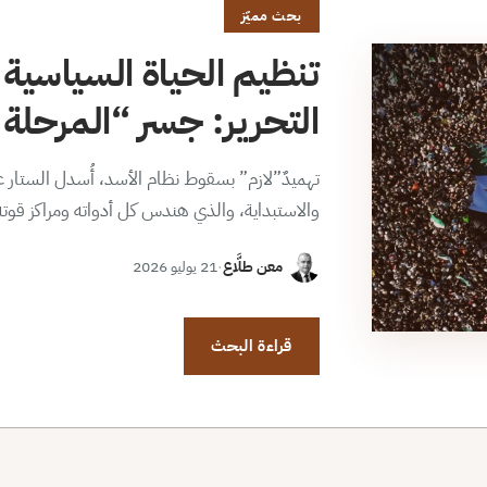
بحث مميّز
تنظيم الحياة السياسية 
التحرير: جسر “المرحلة ا
تهميدٌ”لازم” بسقوط نظام الأسد، أُسدل الستار عن
والاستبداية، والذي هندس كل أدواته ومراكز قوت
معن طلَّاع
·
21 يوليو 2026
قراءة البحث