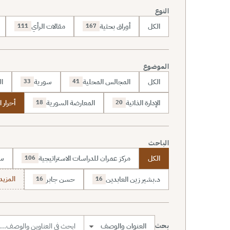
النوع
الكل
أوراق بحثية
مقالات الرأي
111
167
الموضوع
الكل
المجالس المحلية
سورية
ال
33
41
الإدارة الذاتية
المعارضة السورية
أحرار 
18
20
الباحث
الكل
مركز عمران للدراسات الاستراتيجية
سا
106
د.بشير زين العابدين
حسن جابر
المزيد (7
16
16
بحث