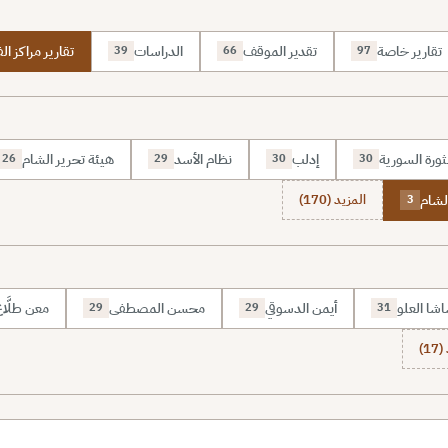
تقارير خاصة
تقدير الموقف
الدراسات
تقارير مراكز الف
39
66
97
ثورة السورية
إدلب
نظام الأسد
هيئة تحرير الشام
26
29
30
30
الشام
المزيد (170)
3
شا العلو
أيمن الدسوقي
محسن المصطفى
معن طلَّا
29
29
31
1)