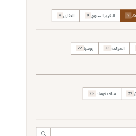
كر
التقرير السنوي
التقارير
4
8
9
الحوكمة
روسيا
22
23
ع
مناف قومان
25
27