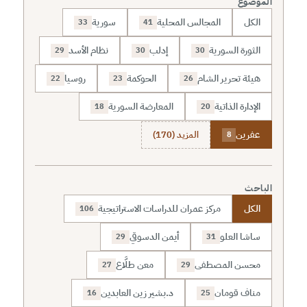
الموضوع
الكل
المجالس المحلية
سورية
33
41
الثورة السورية
إدلب
نظام الأسد
29
30
30
هيئة تحرير الشام
الحوكمة
روسيا
22
23
26
الإدارة الذاتية
المعارضة السورية
18
20
عفرين
المزيد (170)
8
الباحث
الكل
مركز عمران للدراسات الاستراتيجية
106
ساشا العلو
أيمن الدسوقي
29
31
محسن المصطفى
معن طلَّاع
27
29
مناف قومان
د.بشير زين العابدين
16
25