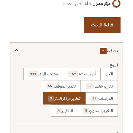
مركز عمران
·
9 أغسطس 2026
قراءة البحث
تصفية
2
النوع
الكل
أوراق بحثية
مقالات الرأي
111
167
تقارير خاصة
تقدير الموقف
66
97
الدراسات
تقارير مراكز الفكر
9
39
التقرير السنوي
التقارير
4
8