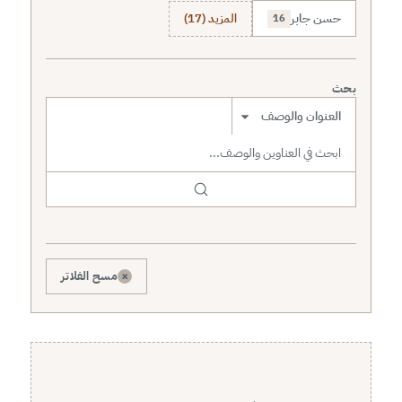
حسن جابر
المزيد (17)
16
بحث
نطاق البحث
×
مسح الفلاتر