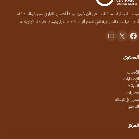
مؤسسة بحثية مستقلة تسعى لأن تكون مرجعاً لصنّاع القرار في سوريا والمنطقة،
تُنتج الدراسات المنهجية التي تدعم آليات اتخاذ القرار وترسم خارطة الأولويات.
المحتوى
الأبحاث
الإصدارات
الخرائط
فعاليات
عمران في الإعلام
الباحثون
المركز