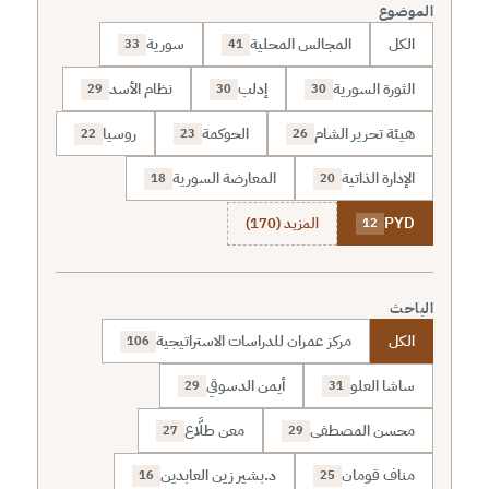
الموضوع
الكل
المجالس المحلية
سورية
33
41
الثورة السورية
إدلب
نظام الأسد
29
30
30
هيئة تحرير الشام
الحوكمة
روسيا
22
23
26
الإدارة الذاتية
المعارضة السورية
18
20
PYD
المزيد (170)
12
الباحث
الكل
مركز عمران للدراسات الاستراتيجية
106
ساشا العلو
أيمن الدسوقي
29
31
محسن المصطفى
معن طلَّاع
27
29
مناف قومان
د.بشير زين العابدين
16
25