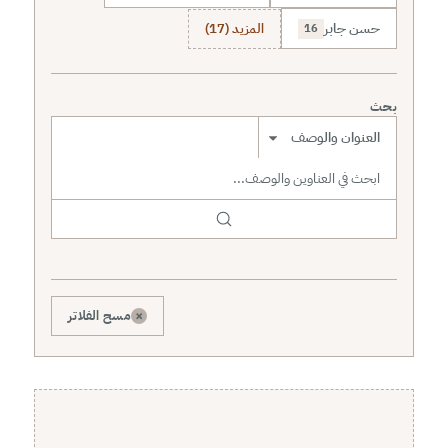
حسن جابر
المزيد (17)
16
بحث
نطاق البحث
×
مسح الفلاتر