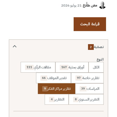
معن طلَّاع
·
21 يوليو 2026
قراءة البحث
تصفية
2
النوع
الكل
أوراق بحثية
مقالات الرأي
111
167
تقارير خاصة
تقدير الموقف
66
97
الدراسات
تقارير مراكز الفكر
9
39
التقرير السنوي
التقارير
4
8