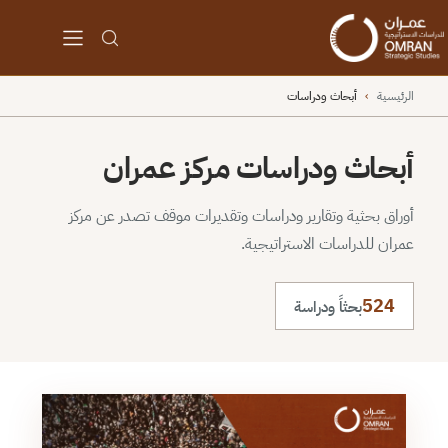
الرئيسية
›
أبحاث ودراسات
أبحاث ودراسات مركز عمران
أوراق بحثية وتقارير ودراسات وتقديرات موقف تصدر عن مركز
عمران للدراسات الاستراتيجية.
524
بحثاً ودراسة