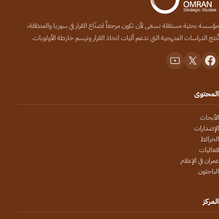
مؤسسة بحثية مستقلة تسعى لأن تكون مرجعاً لصنّاع القرار في سوريا والمنطقة،
تُنتج الدراسات المنهجية التي تدعم آليات اتخاذ القرار وترسم خارطة الأولويات.
المحتوى
الأبحاث
الإصدارات
الخرائط
فعاليات
عمران في الإعلام
الباحثون
المركز