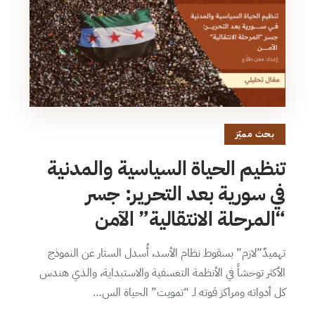
بحث مميّز
تنظيم الحياة السياسية والمدنية
في سورية بعد التحرير: جسر
“المرحلة الانتقالية” الآمن
تهميدٌ”لازم” بسقوط نظام الأسد، أُسدل الستار عن النموذج
الأكثر توحشاً في الأنظمة التعسفية والاستبداية، والذي هندس
كل أدواته ومراكز قوته لـ “تمويت” الحياة الس…