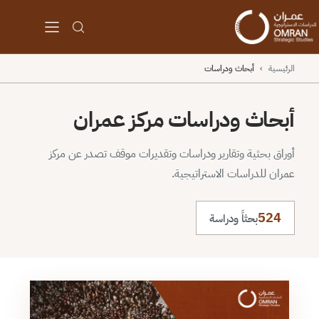
الرئيسية
›
أبحاث ودراسات
أبحاث ودراسات مركز عمران
أوراق بحثية وتقارير ودراسات وتقديرات موقف تصدر عن مركز
عمران للدراسات الاستراتيجية.
524
بحثاً ودراسة