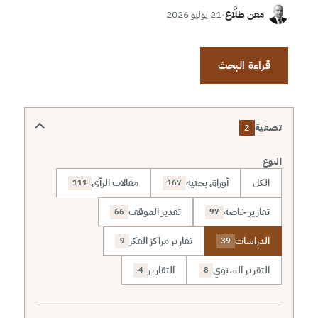
معن طلَّاع
·
21 يوليو 2026
قراءة البحث
تصفية
2
النوع
الكل
أوراق بحثية
مقالات الرأي
111
167
تقارير خاصة
تقدير الموقف
66
97
الدراسات
تقارير مراكز الفكر
9
39
التقرير السنوي
التقارير
4
8