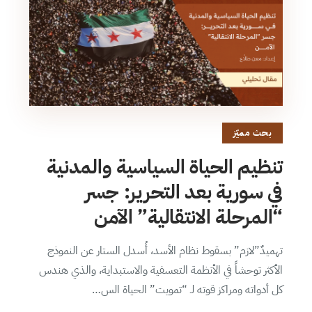
بحث مميّز
تنظيم الحياة السياسية والمدنية
في سورية بعد التحرير: جسر
“المرحلة الانتقالية” الآمن
تهميدٌ”لازم” بسقوط نظام الأسد، أُسدل الستار عن النموذج
الأكثر توحشاً في الأنظمة التعسفية والاستبداية، والذي هندس
كل أدواته ومراكز قوته لـ “تمويت” الحياة الس…