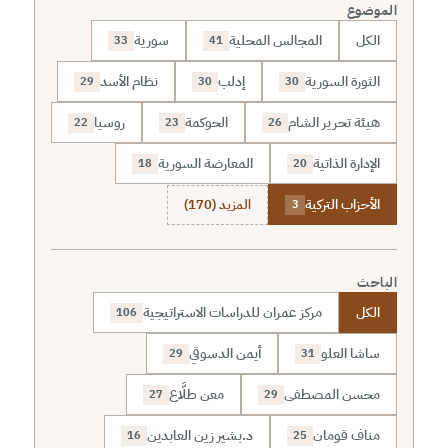
الموضوع
الكل
المجالس المحلية
سورية
33
41
الثورة السورية
إدلب
نظام الأسد
29
30
30
هيئة تحرير الشام
الحوكمة
روسيا
22
23
26
الإدارة الذاتية
المعارضة السورية
18
20
الأحزاب التركية
المزيد (170)
3
الباحث
الكل
مركز عمران للدراسات الاستراتيجية
106
ساشا العلو
أيمن الدسوقي
29
31
محسن المصطفى
معن طلَّاع
27
29
مناف قومان
د.بشير زين العابدين
16
25