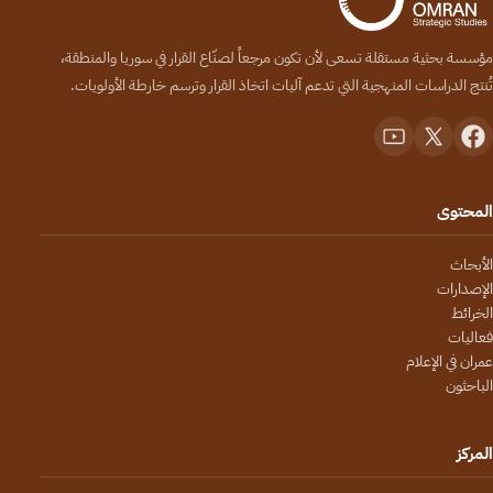
مؤسسة بحثية مستقلة تسعى لأن تكون مرجعاً لصنّاع القرار في سوريا والمنطقة،
تُنتج الدراسات المنهجية التي تدعم آليات اتخاذ القرار وترسم خارطة الأولويات.
المحتوى
الأبحاث
الإصدارات
الخرائط
فعاليات
عمران في الإعلام
الباحثون
المركز