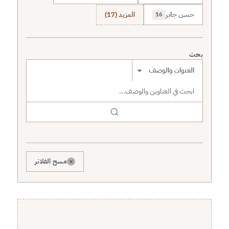
حسن جابر
المزيد (17)
16
بحث
نطاق البحث
×
مسح الفلاتر