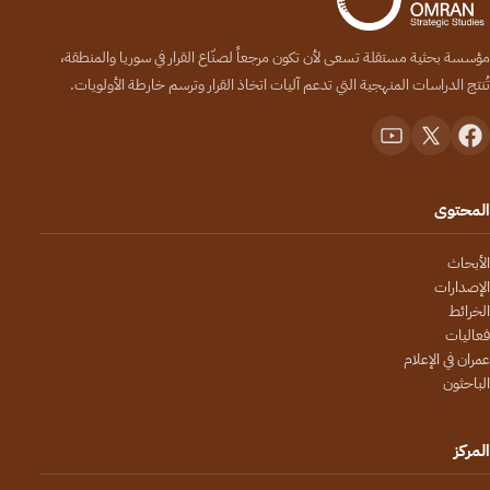
مؤسسة بحثية مستقلة تسعى لأن تكون مرجعاً لصنّاع القرار في سوريا والمنطقة،
تُنتج الدراسات المنهجية التي تدعم آليات اتخاذ القرار وترسم خارطة الأولويات.
المحتوى
الأبحاث
الإصدارات
الخرائط
فعاليات
عمران في الإعلام
الباحثون
المركز