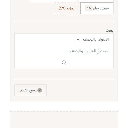
حسن جابر
المزيد (17)
16
بحث
نطاق البحث
×
مسح الفلاتر