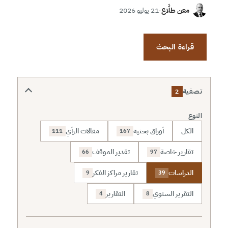
معن طلَّاع
·
21 يوليو 2026
قراءة البحث
تصفية
2
النوع
الكل
أوراق بحثية
مقالات الرأي
111
167
تقارير خاصة
تقدير الموقف
66
97
الدراسات
تقارير مراكز الفكر
9
39
التقرير السنوي
التقارير
4
8