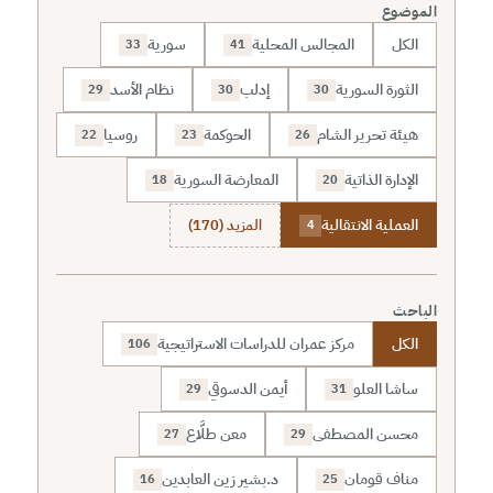
الموضوع
الكل
المجالس المحلية
سورية
33
41
الثورة السورية
إدلب
نظام الأسد
29
30
30
هيئة تحرير الشام
الحوكمة
روسيا
22
23
26
الإدارة الذاتية
المعارضة السورية
18
20
العملية الانتقالية
المزيد (170)
4
الباحث
الكل
مركز عمران للدراسات الاستراتيجية
106
ساشا العلو
أيمن الدسوقي
29
31
محسن المصطفى
معن طلَّاع
27
29
مناف قومان
د.بشير زين العابدين
16
25