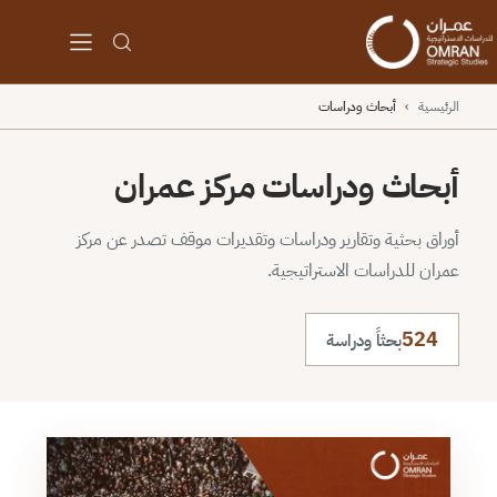
الرئيسية
›
أبحاث ودراسات
أبحاث ودراسات مركز عمران
أوراق بحثية وتقارير ودراسات وتقديرات موقف تصدر عن مركز
عمران للدراسات الاستراتيجية.
524
بحثاً ودراسة