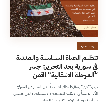
بحث مميّز
تنظيم الحياة السياسية والمدنية
في سورية بعد التحرير: جسر
“المرحلة الانتقالية” الآمن
تهميدٌ”لازم” بسقوط نظام الأسد، أُسدل الستار عن النموذج
الأكثر توحشاً في الأنظمة التعسفية والاستبداية، والذي هندس
كل أدواته ومراكز قوته لـ “تمويت” الحياة الس…