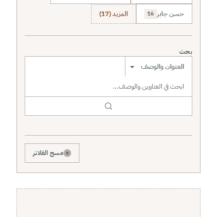
حسن جابر
المزيد (17)
16
بحث
نطاق البحث
×
مسح الفلاتر