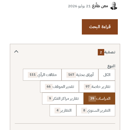
معن طلَّاع
·
21 يوليو 2026
قراءة البحث
تصفية
2
النوع
الكل
أوراق بحثية
مقالات الرأي
111
167
تقارير خاصة
تقدير الموقف
66
97
الدراسات
تقارير مراكز الفكر
9
39
التقرير السنوي
التقارير
4
8