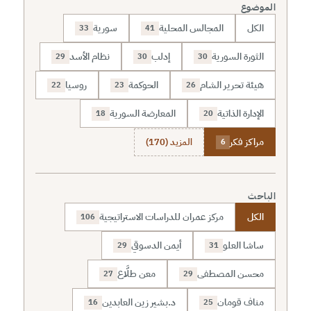
الموضوع
الكل
المجالس المحلية
سورية
33
41
الثورة السورية
إدلب
نظام الأسد
29
30
30
هيئة تحرير الشام
الحوكمة
روسيا
22
23
26
الإدارة الذاتية
المعارضة السورية
18
20
مراكز فكر
المزيد (170)
6
الباحث
الكل
مركز عمران للدراسات الاستراتيجية
106
ساشا العلو
أيمن الدسوقي
29
31
محسن المصطفى
معن طلَّاع
27
29
مناف قومان
د.بشير زين العابدين
16
25