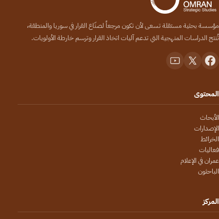
مؤسسة بحثية مستقلة تسعى لأن تكون مرجعاً لصنّاع القرار في سوريا والمنطقة،
تُنتج الدراسات المنهجية التي تدعم آليات اتخاذ القرار وترسم خارطة الأولويات.
المحتوى
الأبحاث
الإصدارات
الخرائط
فعاليات
عمران في الإعلام
الباحثون
المركز