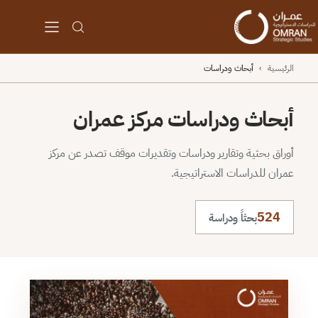
الرئيسية
›
أبحاث ودراسات
أبحاث ودراسات مركز عمران
أوراق بحثية وتقارير ودراسات وتقديرات موقف تصدر عن مركز
عمران للدراسات الاستراتيجية.
524
بحثاً ودراسة