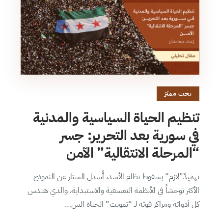
بحث مميّز
تنظيم الحياة السياسية والمدنية
في سورية بعد التحرير: جسر
“المرحلة الانتقالية” الآمن
تهميدٌ”لازم” بسقوط نظام الأسد، أُسدل الستار عن النموذج
الأكثر توحشاً في الأنظمة التعسفية والاستبداية، والذي هندس
كل أدواته ومراكز قوته لـ “تمويت” الحياة الس…