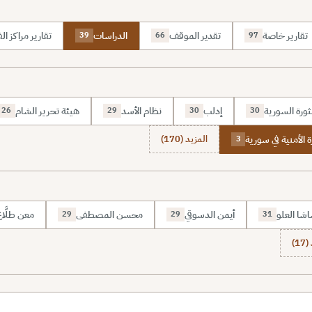
تقارير خاصة
تقدير الموقف
الدراسات
تقارير مراكز الف
39
66
97
ثورة السورية
إدلب
نظام الأسد
هيئة تحرير الشام
26
29
30
30
ة الأمنية في سورية
المزيد (170)
3
شا العلو
أيمن الدسوقي
محسن المصطفى
معن طلَّا
29
29
31
1)