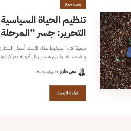
بحث مميّز
تنظيم الحياة السياسية 
التحرير: جسر “المرحلة ا
تهميدٌ”لازم” بسقوط نظام الأسد، أُسدل الستار عن
والاستبداية، والذي هندس كل أدواته ومراكز قوت
معن طلَّاع
·
21 يوليو 2026
قراءة البحث