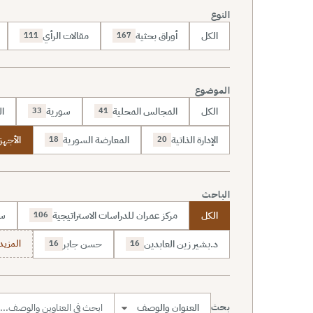
النوع
الكل
أوراق بحثية
مقالات الرأي
111
167
الموضوع
الكل
المجالس المحلية
سورية
ال
33
41
الإدارة الذاتية
المعارضة السورية
الأجهز
18
20
الباحث
الكل
مركز عمران للدراسات الاستراتيجية
سا
106
د.بشير زين العابدين
حسن جابر
المزيد (7
16
16
بحث