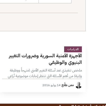
نطاق البحث
ا
75 دقائق
الدراسات
الأجهزة الأمنية السورية وضرورات التغيير
البنيوي والوظيفي
ملخص تنفيذي تعد أسئلة التغيير الأمني (منهجاً ووظيفة
وبُنية) من أهم الأسئلة التي تنتظر إجابات موضوعية تُراعي
الظروف الناشئة وجملة المتغيرات المتسارعة التي تعصف
معن طلَّاع
·
14 يوليو 2016
بالجغرافية السورية، ولأنها عملية معقدة فلن…