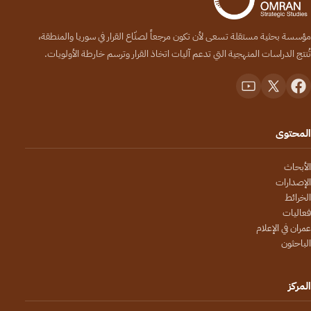
مؤسسة بحثية مستقلة تسعى لأن تكون مرجعاً لصنّاع القرار في سوريا والمنطقة،
تُنتج الدراسات المنهجية التي تدعم آليات اتخاذ القرار وترسم خارطة الأولويات.
المحتوى
الأبحاث
الإصدارات
الخرائط
فعاليات
عمران في الإعلام
الباحثون
المركز