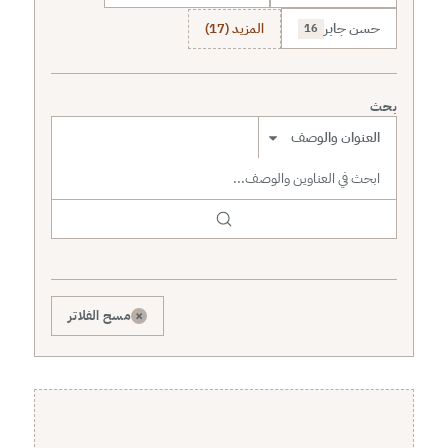
حسن جابر
المزيد (17)
16
بحث
نطاق البحث
×
مسح الفلاتر