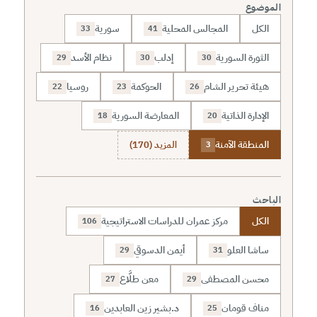
الموضوع
الكل
المجالس المحلية
سورية
33
41
الثورة السورية
إدلب
نظام الأسد
29
30
30
هيئة تحرير الشام
الحوكمة
روسيا
22
23
26
الإدارة الذاتية
المعارضة السورية
18
20
المنطقة الآمنة
المزيد (170)
3
الباحث
الكل
مركز عمران للدراسات الاستراتيجية
106
ساشا العلو
أيمن الدسوقي
29
31
محسن المصطفى
معن طلَّاع
27
29
مناف قومان
د.بشير زين العابدين
16
25