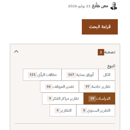
معن طلَّاع
·
21 يوليو 2026
قراءة البحث
تصفية
2
النوع
الكل
أوراق بحثية
مقالات الرأي
111
167
تقارير خاصة
تقدير الموقف
66
97
الدراسات
تقارير مراكز الفكر
9
39
التقرير السنوي
التقارير
4
8