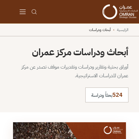
الرئيسية
›
أبحاث ودراسات
أبحاث ودراسات مركز عمران
أوراق بحثية وتقارير ودراسات وتقديرات موقف تصدر عن مركز
عمران للدراسات الاستراتيجية.
524
بحثاً ودراسة