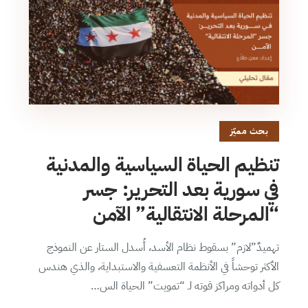
بحث مميّز
تنظيم الحياة السياسية والمدنية
في سورية بعد التحرير: جسر
“المرحلة الانتقالية” الآمن
تهميدٌ”لازم” بسقوط نظام الأسد، أُسدل الستار عن النموذج
الأكثر توحشاً في الأنظمة التعسفية والاستبداية، والذي هندس
كل أدواته ومراكز قوته لـ “تمويت” الحياة الس…