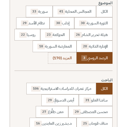
الموضوع
الكل
المجالس المحلية
سورية
33
41
الثورة السورية
إدلب
نظام الأسد
29
30
30
هيئة تحرير الشام
الحوكمة
روسيا
22
23
26
الإدارة الذاتية
المعارضة السورية
18
20
الرصد الروسي
المزيد (170)
3
الباحث
الكل
مركز عمران للدراسات الاستراتيجية
106
ساشا العلو
أيمن الدسوقي
29
31
محسن المصطفى
معن طلَّاع
27
29
مناف قومان
د.بشير زين العابدين
16
25