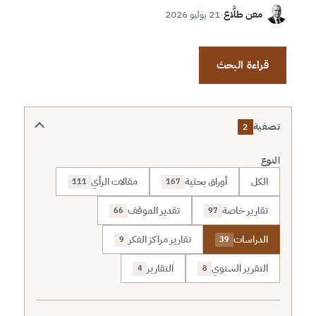
معن طلَّاع
·
21 يوليو 2026
قراءة البحث
تصفية
2
النوع
الكل
أوراق بحثية
مقالات الرأي
111
167
تقارير خاصة
تقدير الموقف
66
97
الدراسات
تقارير مراكز الفكر
9
39
التقرير السنوي
التقارير
4
8