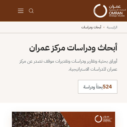
الرئيسية
›
أبحاث ودراسات
أبحاث ودراسات مركز عمران
أوراق بحثية وتقارير ودراسات وتقديرات موقف تصدر عن مركز
عمران للدراسات الاستراتيجية.
524
بحثاً ودراسة