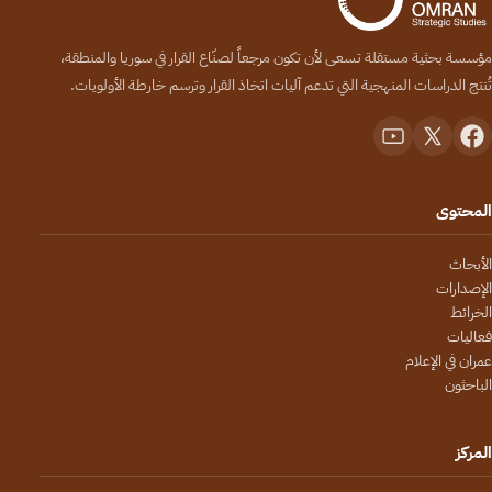
مؤسسة بحثية مستقلة تسعى لأن تكون مرجعاً لصنّاع القرار في سوريا والمنطقة،
تُنتج الدراسات المنهجية التي تدعم آليات اتخاذ القرار وترسم خارطة الأولويات.
المحتوى
الأبحاث
الإصدارات
الخرائط
فعاليات
عمران في الإعلام
الباحثون
المركز