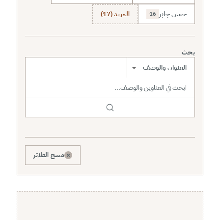
حسن جابر
المزيد (17)
16
بحث
نطاق البحث
×
مسح الفلاتر