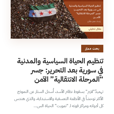
بحث مميّز
تنظيم الحياة السياسية والمدنية
في سورية بعد التحرير: جسر
“المرحلة الانتقالية” الآمن
تهميدٌ”لازم” بسقوط نظام الأسد، أُسدل الستار عن النموذج
الأكثر توحشاً في الأنظمة التعسفية والاستبداية، والذي هندس
كل أدواته ومراكز قوته لـ “تمويت” الحياة الس…