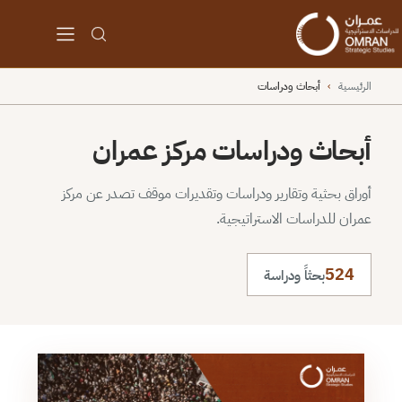
الرئيسية
›
أبحاث ودراسات
أبحاث ودراسات مركز عمران
أوراق بحثية وتقارير ودراسات وتقديرات موقف تصدر عن مركز
عمران للدراسات الاستراتيجية.
524
بحثاً ودراسة