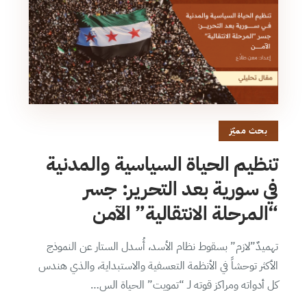
بحث مميّز
تنظيم الحياة السياسية والمدنية
في سورية بعد التحرير: جسر
“المرحلة الانتقالية” الآمن
تهميدٌ”لازم” بسقوط نظام الأسد، أُسدل الستار عن النموذج
الأكثر توحشاً في الأنظمة التعسفية والاستبداية، والذي هندس
كل أدواته ومراكز قوته لـ “تمويت” الحياة الس…