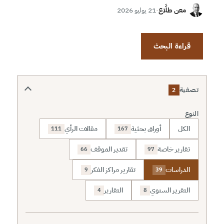
معن طلَّاع
·
21 يوليو 2026
قراءة البحث
تصفية
2
النوع
الكل
أوراق بحثية
مقالات الرأي
111
167
تقارير خاصة
تقدير الموقف
66
97
الدراسات
تقارير مراكز الفكر
9
39
التقرير السنوي
التقارير
4
8