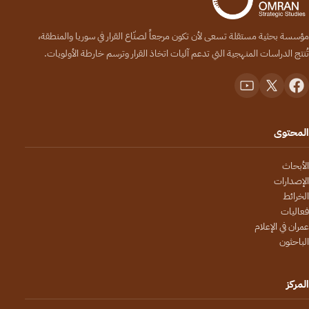
مؤسسة بحثية مستقلة تسعى لأن تكون مرجعاً لصنّاع القرار في سوريا والمنطقة،
تُنتج الدراسات المنهجية التي تدعم آليات اتخاذ القرار وترسم خارطة الأولويات.
المحتوى
الأبحاث
الإصدارات
الخرائط
فعاليات
عمران في الإعلام
الباحثون
المركز