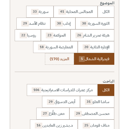
الموضوع
الكل
المجالس المحلية
سورية
33
41
الثورة السورية
إدلب
نظام الأسد
29
30
30
هيئة تحرير الشام
الحوكمة
روسيا
22
23
26
الإدارة الذاتية
المعارضة السورية
18
20
فيدرالية الشمال
المزيد (170)
5
الباحث
الكل
مركز عمران للدراسات الاستراتيجية
106
ساشا العلو
أيمن الدسوقي
29
31
محسن المصطفى
معن طلَّاع
27
29
مناف قومان
د.بشير زين العابدين
16
25