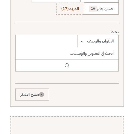
حسن جابر
المزيد (17)
16
بحث
نطاق البحث
×
مسح الفلاتر