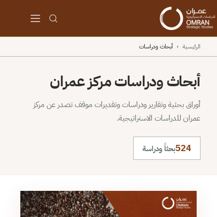
الرئيسية
›
أبحاث ودراسات
أبحاث ودراسات مركز عمران
أوراق بحثية وتقارير ودراسات وتقديرات موقف تصدر عن مركز
عمران للدراسات الاستراتيجية.
524
بحثاً ودراسة