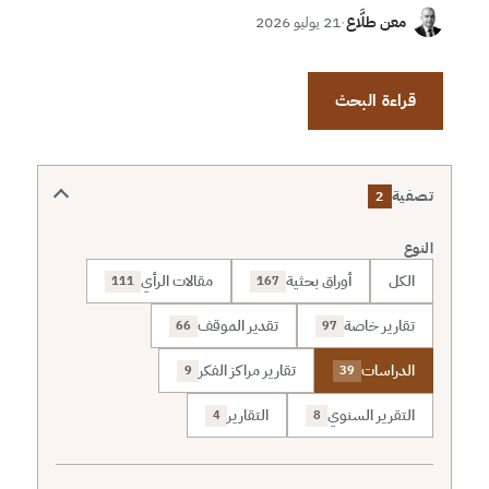
معن طلَّاع
·
21 يوليو 2026
قراءة البحث
تصفية
2
النوع
الكل
أوراق بحثية
مقالات الرأي
111
167
تقارير خاصة
تقدير الموقف
66
97
الدراسات
تقارير مراكز الفكر
9
39
التقرير السنوي
التقارير
4
8