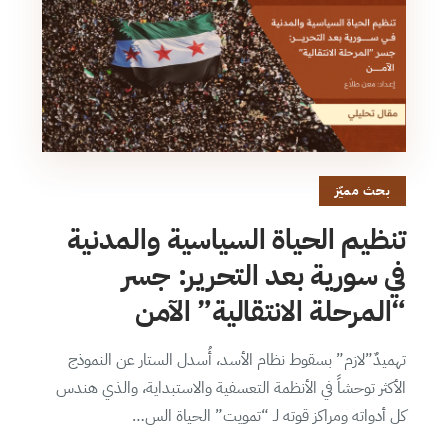
بحث مميّز
تنظيم الحياة السياسية والمدنية
في سورية بعد التحرير: جسر
“المرحلة الانتقالية” الآمن
تهميدٌ”لازم” بسقوط نظام الأسد، أُسدل الستار عن النموذج
الأكثر توحشاً في الأنظمة التعسفية والاستبداية، والذي هندس
كل أدواته ومراكز قوته لـ “تمويت” الحياة الس…