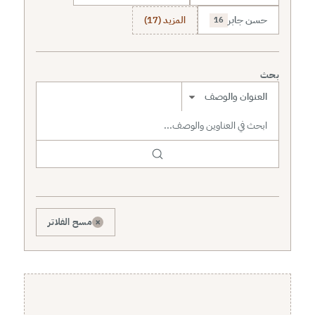
حسن جابر
المزيد (17)
16
بحث
نطاق البحث
×
مسح الفلاتر