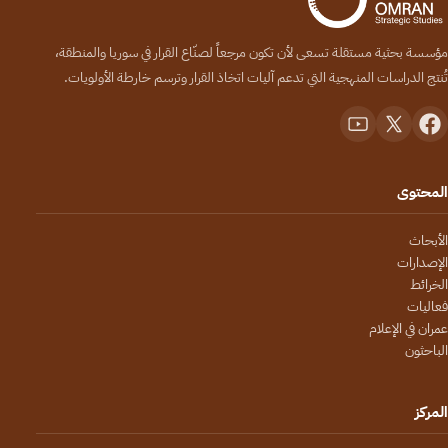
مؤسسة بحثية مستقلة تسعى لأن تكون مرجعاً لصنّاع القرار في سوريا والمنطقة،
تُنتج الدراسات المنهجية التي تدعم آليات اتخاذ القرار وترسم خارطة الأولويات.
المحتوى
الأبحاث
الإصدارات
الخرائط
فعاليات
عمران في الإعلام
الباحثون
المركز