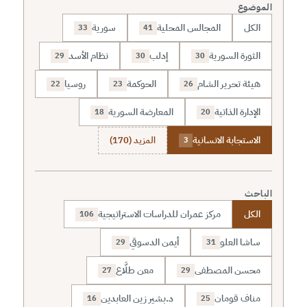
الموضوع
الكل
المجالس المحلية
سورية
33
41
الثورة السورية
إدلب
نظام الأسد
29
30
30
هيئة تحرير الشام
الحوكمة
روسيا
22
23
26
الإدارة الذاتية
المعارضة السورية
18
20
الاستجابة الانسانية
المزيد (170)
3
الباحث
الكل
مركز عمران للدراسات الاستراتيجية
106
ساشا العلو
أيمن الدسوقي
29
31
محسن المصطفى
معن طلَّاع
27
29
مناف قومان
د.بشير زين العابدين
16
25