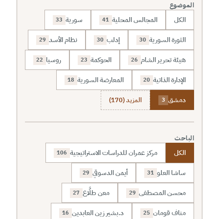
الموضوع
الكل
المجالس المحلية
سورية
33
41
الثورة السورية
إدلب
نظام الأسد
29
30
30
هيئة تحرير الشام
الحوكمة
روسيا
22
23
26
الإدارة الذاتية
المعارضة السورية
18
20
دمشق
المزيد (170)
3
الباحث
الكل
مركز عمران للدراسات الاستراتيجية
106
ساشا العلو
أيمن الدسوقي
29
31
محسن المصطفى
معن طلَّاع
27
29
مناف قومان
د.بشير زين العابدين
16
25