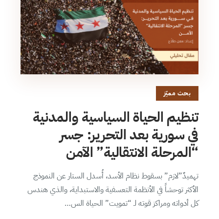
بحث مميّز
تنظيم الحياة السياسية والمدنية
في سورية بعد التحرير: جسر
“المرحلة الانتقالية” الآمن
تهميدٌ”لازم” بسقوط نظام الأسد، أُسدل الستار عن النموذج
الأكثر توحشاً في الأنظمة التعسفية والاستبداية، والذي هندس
كل أدواته ومراكز قوته لـ “تمويت” الحياة الس…