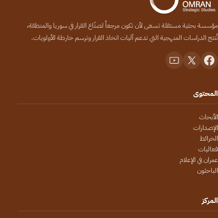
مؤسسة بحثية مستقلة تسعى لأن تكون مرجعاً لصنّاع القرار في سوريا والمنطقة،
تُنتج الدراسات المنهجية التي تدعم آليات اتخاذ القرار وترسم خارطة الأولويات.
المحتوى
الأبحاث
الإصدارات
الخرائط
فعاليات
عمران في الإعلام
الباحثون
المركز