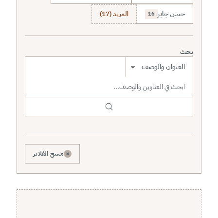
حسن جابر
المزيد (17)
16
بحث
نطاق البحث
×
مسح الفلاتر