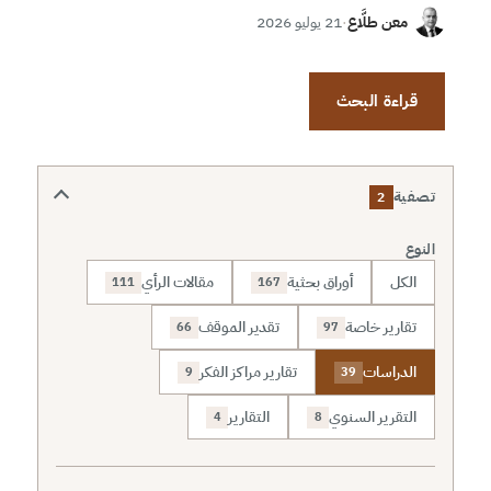
معن طلَّاع
·
21 يوليو 2026
قراءة البحث
تصفية
2
النوع
الكل
أوراق بحثية
مقالات الرأي
111
167
تقارير خاصة
تقدير الموقف
66
97
الدراسات
تقارير مراكز الفكر
9
39
التقرير السنوي
التقارير
4
8