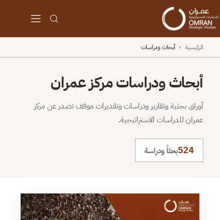
الرئيسية
›
أبحاث ودراسات
أبحاث ودراسات مركز عمران
أوراق بحثية وتقارير ودراسات وتقديرات موقف تصدر عن مركز
عمران للدراسات الاستراتيجية.
524
بحثاً ودراسة