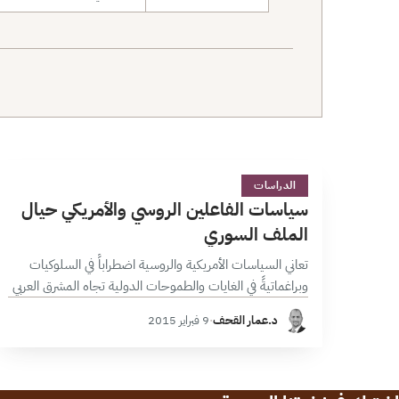
نطاق البحث
س
1 دقائق
الدراسات
سياسات الفاعلين الروسي والأمريكي حيال
الملف السوري
تعاني السياسات الأمريكية والروسية اضطراباً في السلوكيات
وبراغماتيةً في الغايات والطموحات الدولية تجاه المشرق العربي
بحكم العامل المحلي لكل منهما، وقد أفرزت هذه السياسات
د.عمار القحف
·
9 فبراير 2015
جنباً إلى جنب مع المتغيرات الدخيلة…