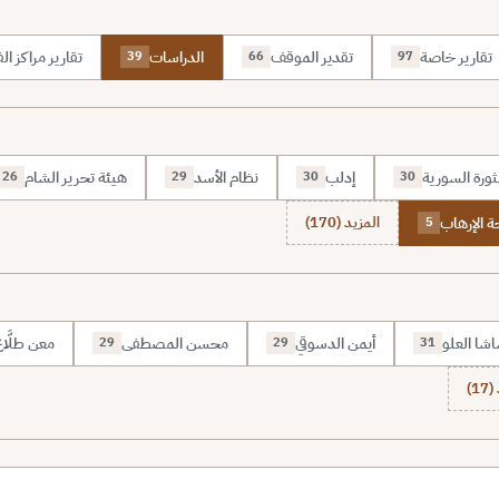
تقارير خاصة
تقدير الموقف
الدراسات
تقارير مراكز الف
39
66
97
ثورة السورية
إدلب
نظام الأسد
هيئة تحرير الشام
26
29
30
30
 الإرهاب
المزيد (170)
5
شا العلو
أيمن الدسوقي
محسن المصطفى
معن طلَّا
29
29
31
1)