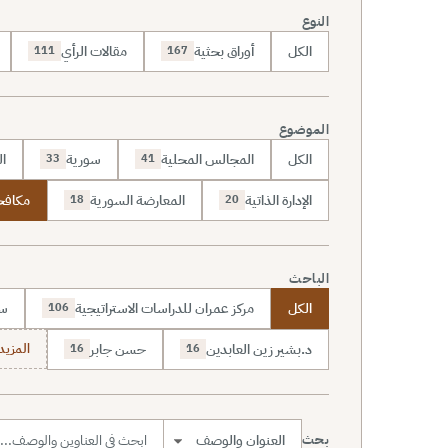
النوع
الكل
أوراق بحثية
مقالات الرأي
111
167
الموضوع
الكل
المجالس المحلية
سورية
ال
33
41
الإدارة الذاتية
المعارضة السورية
مكافحة
18
20
الباحث
الكل
مركز عمران للدراسات الاستراتيجية
سا
106
د.بشير زين العابدين
حسن جابر
المزيد (7
16
16
بحث