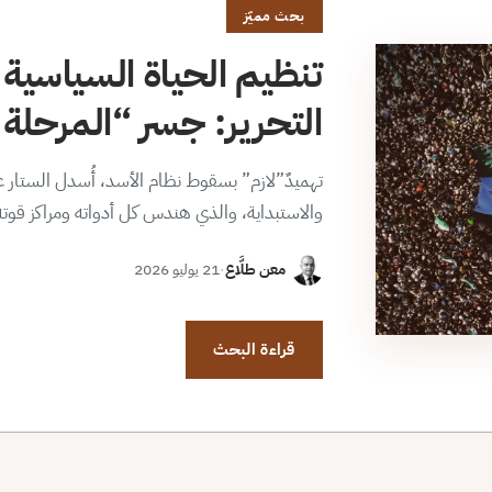
بحث مميّز
تنظيم الحياة السياسية 
التحرير: جسر “المرحلة ا
تهميدٌ”لازم” بسقوط نظام الأسد، أُسدل الستار عن
والاستبداية، والذي هندس كل أدواته ومراكز قوت
معن طلَّاع
·
21 يوليو 2026
قراءة البحث