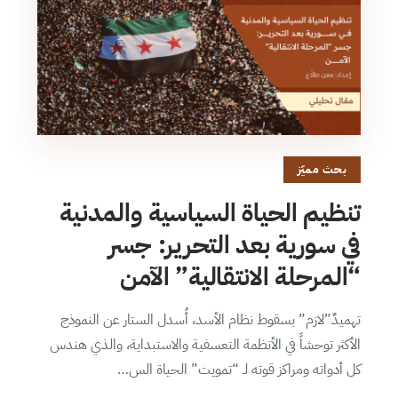
بحث مميّز
تنظيم الحياة السياسية والمدنية
في سورية بعد التحرير: جسر
“المرحلة الانتقالية” الآمن
تهميدٌ”لازم” بسقوط نظام الأسد، أُسدل الستار عن النموذج
الأكثر توحشاً في الأنظمة التعسفية والاستبداية، والذي هندس
كل أدواته ومراكز قوته لـ “تمويت” الحياة الس…