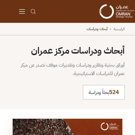
الرئيسية
›
أبحاث ودراسات
أبحاث ودراسات مركز عمران
أوراق بحثية وتقارير ودراسات وتقديرات موقف تصدر عن مركز
عمران للدراسات الاستراتيجية.
524
بحثاً ودراسة