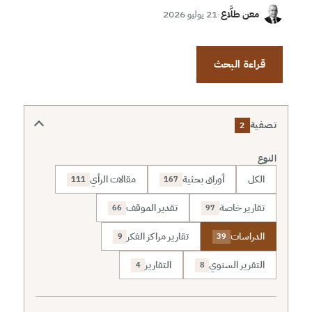
معن طلَّاع
·
21 يوليو 2026
قراءة البحث
تصفية
2
النوع
الكل
أوراق بحثية
مقالات الرأي
111
167
تقارير خاصة
تقدير الموقف
66
97
الدراسات
تقارير مراكز الفكر
9
39
التقرير السنوي
التقارير
4
8