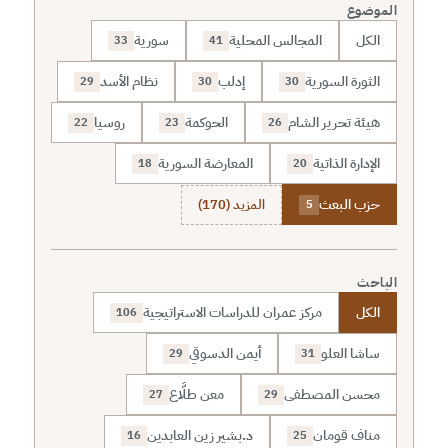
الموضوع
الكل
المجالس المحلية
سورية
33
41
الثورة السورية
إدلب
نظام الأسد
29
30
30
هيئة تحرير الشام
الحوكمة
روسيا
22
23
26
الإدارة الذاتية
المعارضة السورية
18
20
حزب البعث
المزيد (170)
5
الباحث
الكل
مركز عمران للدراسات الاستراتيجية
106
ساشا العلو
أيمن الدسوقي
29
31
محسن المصطفى
معن طلَّاع
27
29
مناف قومان
د.بشير زين العابدين
16
25