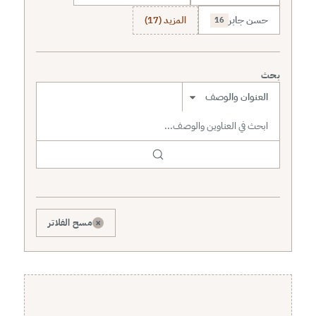
حسن جابر
المزيد (17)
16
بحث
نطاق البحث
×
مسح الفلاتر