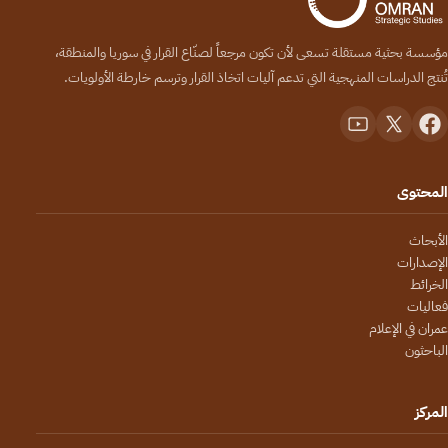
مؤسسة بحثية مستقلة تسعى لأن تكون مرجعاً لصنّاع القرار في سوريا والمنطقة،
تُنتج الدراسات المنهجية التي تدعم آليات اتخاذ القرار وترسم خارطة الأولويات.
المحتوى
الأبحاث
الإصدارات
الخرائط
فعاليات
عمران في الإعلام
الباحثون
المركز