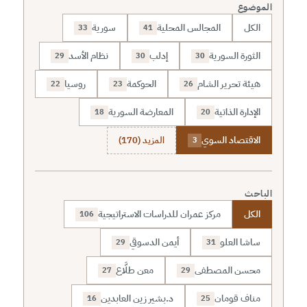
الموضوع
الكل
المجالس المحلية
سورية
33
41
الثورة السورية
إدلب
نظام الأسد
29
30
30
هيئة تحرير الشام
الحوكمة
روسيا
22
23
26
الإدارة الذاتية
المعارضة السورية
18
20
الاقتصاد السوي
المزيد (170)
3
الباحث
الكل
مركز عمران للدراسات الاستراتيجية
106
ساشا العلو
أيمن الدسوقي
29
31
محسن المصطفى
معن طلَّاع
27
29
مناف قومان
د.بشير زين العابدين
16
25