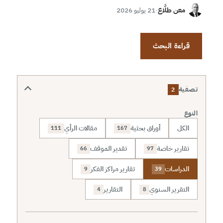
معن طلَّاع
·
21 يوليو 2026
قراءة البحث
تصفية
2
النوع
الكل
أوراق بحثية
مقالات الرأي
111
167
تقارير خاصة
تقدير الموقف
66
97
الدراسات
تقارير مراكز الفكر
9
39
التقرير السنوي
التقارير
4
8