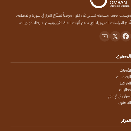
مؤسسة بحثية مستقلة تسعى لأن تكون مرجعاً لصنّاع القرار في سوريا والمنطقة،
تُنتج الدراسات المنهجية التي تدعم آليات اتخاذ القرار وترسم خارطة الأولويات.
المحتوى
الأبحاث
الإصدارات
الخرائط
فعاليات
عمران في الإعلام
الباحثون
المركز