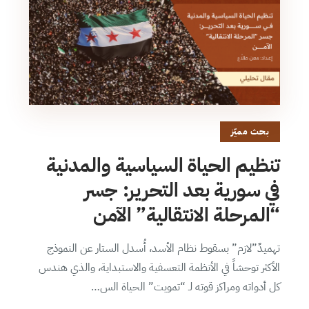
بحث مميّز
تنظيم الحياة السياسية والمدنية
في سورية بعد التحرير: جسر
“المرحلة الانتقالية” الآمن
تهميدٌ”لازم” بسقوط نظام الأسد، أُسدل الستار عن النموذج
الأكثر توحشاً في الأنظمة التعسفية والاستبداية، والذي هندس
كل أدواته ومراكز قوته لـ “تمويت” الحياة الس…