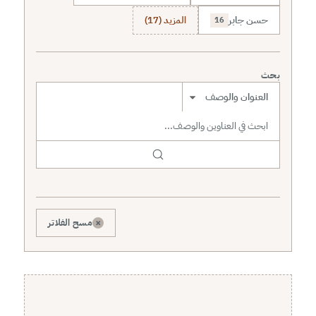
حسن جابر
المزيد (17)
16
بحث
نطاق البحث
×
مسح الفلاتر