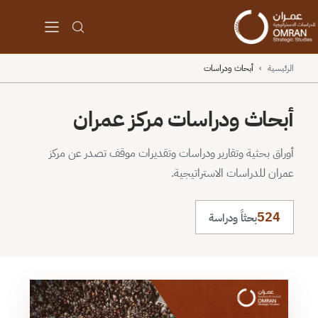
الرئيسية
›
أبحاث ودراسات
أبحاث ودراسات مركز عمران
أوراق بحثية وتقارير ودراسات وتقديرات موقف تصدر عن مركز
عمران للدراسات الاستراتيجية.
524
بحثاً ودراسة