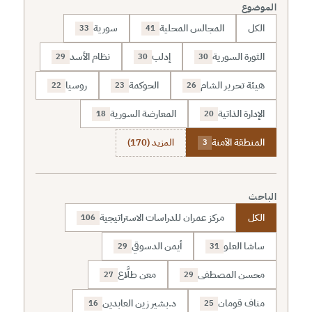
الموضوع
الكل
المجالس المحلية
سورية
33
41
الثورة السورية
إدلب
نظام الأسد
29
30
30
هيئة تحرير الشام
الحوكمة
روسيا
22
23
26
الإدارة الذاتية
المعارضة السورية
18
20
المنطقة الآمنة
المزيد (170)
3
الباحث
الكل
مركز عمران للدراسات الاستراتيجية
106
ساشا العلو
أيمن الدسوقي
29
31
محسن المصطفى
معن طلَّاع
27
29
مناف قومان
د.بشير زين العابدين
16
25