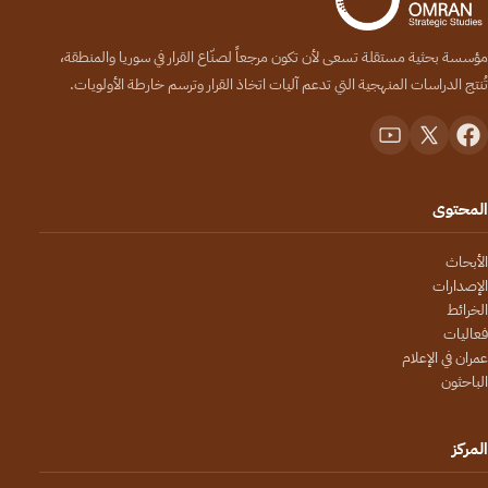
مؤسسة بحثية مستقلة تسعى لأن تكون مرجعاً لصنّاع القرار في سوريا والمنطقة،
تُنتج الدراسات المنهجية التي تدعم آليات اتخاذ القرار وترسم خارطة الأولويات.
المحتوى
الأبحاث
الإصدارات
الخرائط
فعاليات
عمران في الإعلام
الباحثون
المركز