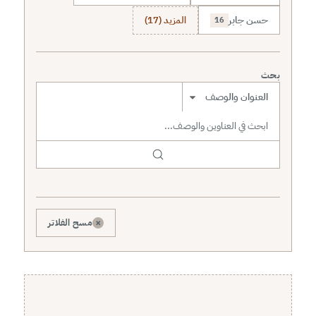
حسن جابر
المزيد (17)
16
بحث
نطاق البحث
×
مسح الفلاتر