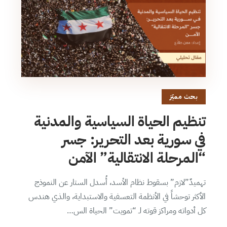
بحث مميّز
تنظيم الحياة السياسية والمدنية
في سورية بعد التحرير: جسر
“المرحلة الانتقالية” الآمن
تهميدٌ”لازم” بسقوط نظام الأسد، أُسدل الستار عن النموذج
الأكثر توحشاً في الأنظمة التعسفية والاستبداية، والذي هندس
كل أدواته ومراكز قوته لـ “تمويت” الحياة الس…