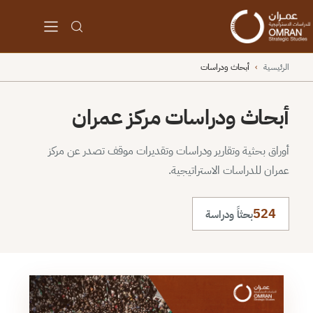
الرئيسية
›
أبحاث ودراسات
أبحاث ودراسات مركز عمران
أوراق بحثية وتقارير ودراسات وتقديرات موقف تصدر عن مركز
عمران للدراسات الاستراتيجية.
524
بحثاً ودراسة