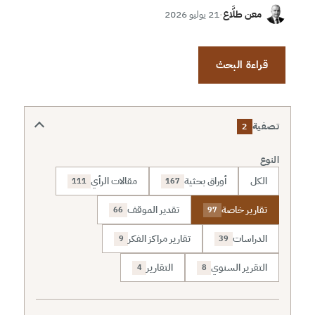
معن طلَّاع
·
21 يوليو 2026
قراءة البحث
تصفية
2
النوع
الكل
أوراق بحثية
مقالات الرأي
111
167
تقارير خاصة
تقدير الموقف
66
97
الدراسات
تقارير مراكز الفكر
9
39
التقرير السنوي
التقارير
4
8