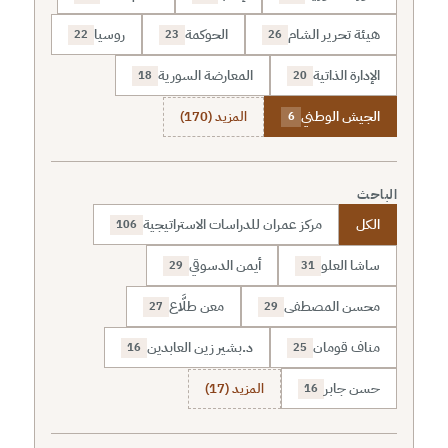
هيئة تحرير الشام
الحوكمة
روسيا
22
23
26
الإدارة الذاتية
المعارضة السورية
18
20
الجيش الوطني
المزيد (170)
6
الباحث
الكل
مركز عمران للدراسات الاستراتيجية
106
ساشا العلو
أيمن الدسوقي
29
31
محسن المصطفى
معن طلَّاع
27
29
مناف قومان
د.بشير زين العابدين
16
25
حسن جابر
المزيد (17)
16