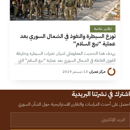
1 دقائق
تقارير خاصة
توزع السيطرة والنفوذ في الشمال السوري بعد
عملية “نبع السلام”
يهدف هذا التحديث المعلوماتي لتبيان تغيرات السيطرة وخارطة
القوى الفاعلة في الشمال السوري بعد عملية “نبع السلام” التي
أطلقها الجيش التركي والجيش الوطني في 9/10/2019، والتي
مركز عمران
·
13 ديسمبر 2019
استهدفت تواجد قوات سورية…
اشترك في نشرتنا البريدية
احصل على أحدث الدراسات والتقارير الاستراتيجية حول الشأن السوري
لبريد الإلكتروني