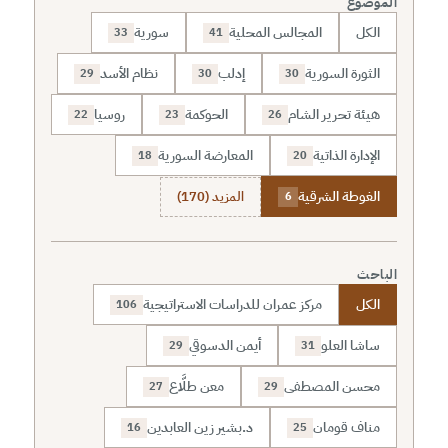
الموضوع
الكل
المجالس المحلية
سورية
33
41
الثورة السورية
إدلب
نظام الأسد
29
30
30
هيئة تحرير الشام
الحوكمة
روسيا
22
23
26
الإدارة الذاتية
المعارضة السورية
18
20
الغوطة الشرقية
المزيد (170)
6
الباحث
الكل
مركز عمران للدراسات الاستراتيجية
106
ساشا العلو
أيمن الدسوقي
29
31
محسن المصطفى
معن طلَّاع
27
29
مناف قومان
د.بشير زين العابدين
16
25