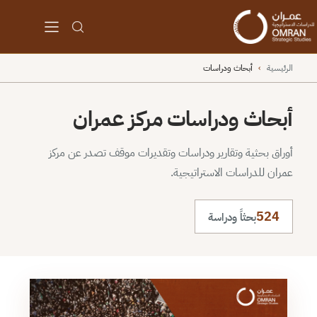
الرئيسية
›
أبحاث ودراسات
أبحاث ودراسات مركز عمران
أوراق بحثية وتقارير ودراسات وتقديرات موقف تصدر عن مركز
عمران للدراسات الاستراتيجية.
524
بحثاً ودراسة