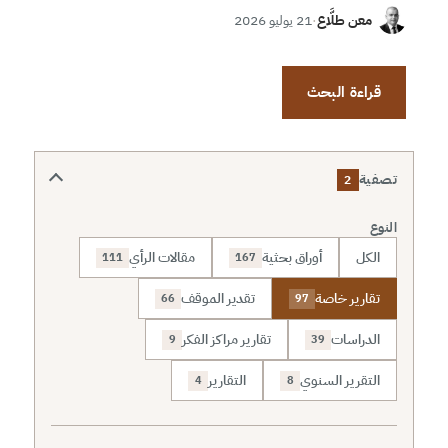
معن طلَّاع
·
21 يوليو 2026
قراءة البحث
تصفية
2
النوع
الكل
أوراق بحثية
مقالات الرأي
111
167
تقارير خاصة
تقدير الموقف
66
97
الدراسات
تقارير مراكز الفكر
9
39
التقرير السنوي
التقارير
4
8