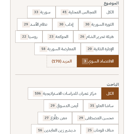
الموضوع
الكل
المجالس المحلية
سورية
33
41
الثورة السورية
إدلب
نظام الأسد
29
30
30
هيئة تحرير الشام
الحوكمة
روسيا
22
23
26
الإدارة الذاتية
المعارضة السورية
18
20
الاقتصاد السوي
المزيد (170)
3
الباحث
الكل
مركز عمران للدراسات الاستراتيجية
106
ساشا العلو
أيمن الدسوقي
29
31
محسن المصطفى
معن طلَّاع
27
29
مناف قومان
د.بشير زين العابدين
16
25