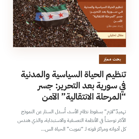
بحث مميّز
تنظيم الحياة السياسية والمدنية
في سورية بعد التحرير: جسر
“المرحلة الانتقالية” الآمن
تهميدٌ”لازم” بسقوط نظام الأسد، أُسدل الستار عن النموذج
الأكثر توحشاً في الأنظمة التعسفية والاستبداية، والذي هندس
كل أدواته ومراكز قوته لـ “تمويت” الحياة الس…