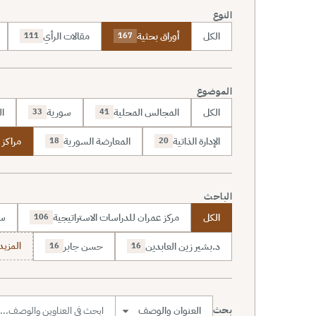
النوع
الكل
أوراق بحثية
مقالات الرأي
111
167
الموضوع
الكل
المجالس المحلية
سورية
ال
33
41
الإدارة الذاتية
المعارضة السورية
مراكز 
18
20
الباحث
الكل
مركز عمران للدراسات الاستراتيجية
سا
106
د.بشير زين العابدين
حسن جابر
المزيد (7
16
16
بحث