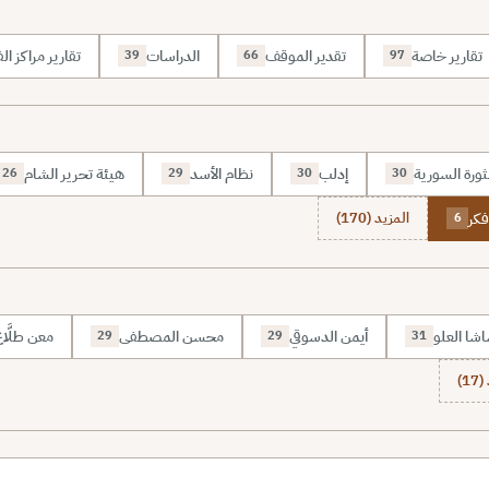
تقارير خاصة
تقدير الموقف
الدراسات
تقارير مراكز الف
39
66
97
ثورة السورية
إدلب
نظام الأسد
هيئة تحرير الشام
26
29
30
30
فكر
المزيد (170)
6
شا العلو
أيمن الدسوقي
محسن المصطفى
معن طلَّا
29
29
31
1)