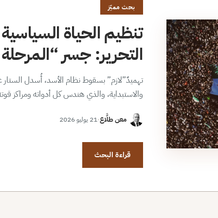
بحث مميّز
تنظيم الحياة السياسية 
التحرير: جسر “المرحلة ا
تهميدٌ”لازم” بسقوط نظام الأسد، أُسدل الستار عن
والاستبداية، والذي هندس كل أدواته ومراكز قوت
معن طلَّاع
·
21 يوليو 2026
قراءة البحث