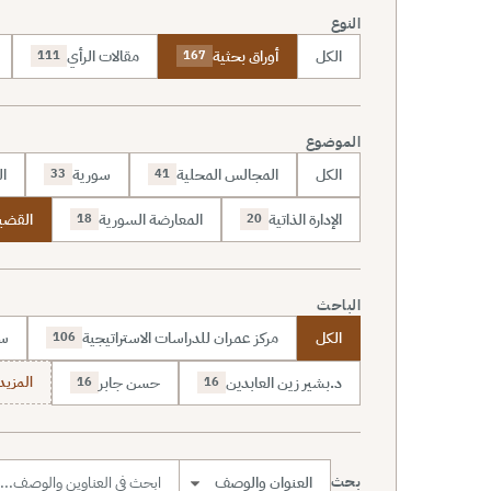
النوع
الكل
أوراق بحثية
مقالات الرأي
111
167
الموضوع
الكل
المجالس المحلية
سورية
ال
33
41
الإدارة الذاتية
المعارضة السورية
القضي
18
20
الباحث
الكل
مركز عمران للدراسات الاستراتيجية
سا
106
د.بشير زين العابدين
حسن جابر
المزيد (7
16
16
بحث