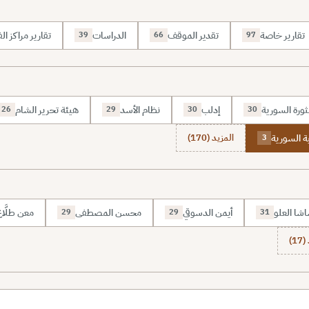
تقارير خاصة
تقدير الموقف
الدراسات
تقارير مراكز الف
39
66
97
ثورة السورية
إدلب
نظام الأسد
هيئة تحرير الشام
26
29
30
30
ة السورية
المزيد (170)
3
شا العلو
أيمن الدسوقي
محسن المصطفى
معن طلَّا
29
29
31
1)