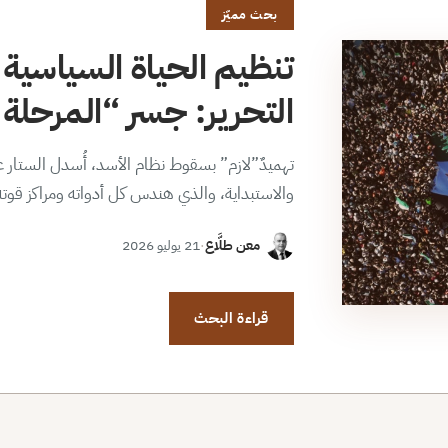
بحث مميّز
تنظيم الحياة السياسية 
التحرير: جسر “المرحلة ا
تهميدٌ”لازم” بسقوط نظام الأسد، أُسدل الستار عن
والاستبداية، والذي هندس كل أدواته ومراكز قوت
معن طلَّاع
·
21 يوليو 2026
قراءة البحث