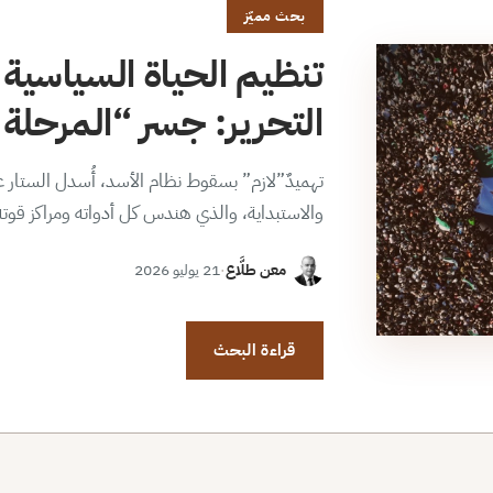
بحث مميّز
تنظيم الحياة السياسية 
التحرير: جسر “المرحلة ا
تهميدٌ”لازم” بسقوط نظام الأسد، أُسدل الستار عن
والاستبداية، والذي هندس كل أدواته ومراكز قوت
معن طلَّاع
·
21 يوليو 2026
قراءة البحث