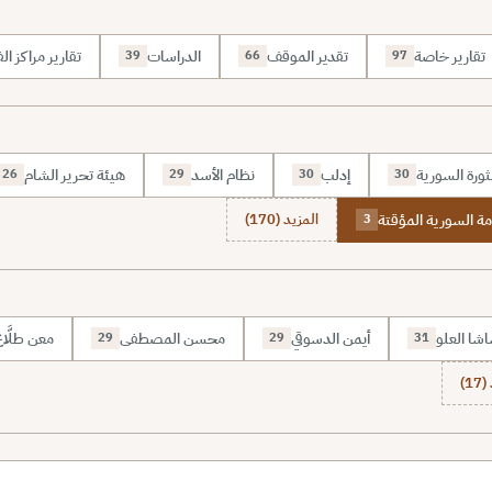
تقارير خاصة
تقدير الموقف
الدراسات
تقارير مراكز الف
39
66
97
ثورة السورية
إدلب
نظام الأسد
هيئة تحرير الشام
26
29
30
30
ة السورية المؤقتة
المزيد (170)
3
شا العلو
أيمن الدسوقي
محسن المصطفى
معن طلَّا
29
29
31
1)