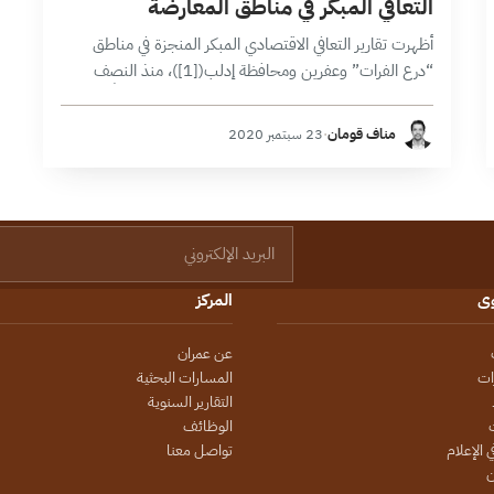
التعافي المبكر في مناطق المعارضة
أظهرت تقارير التعافي الاقتصادي المبكر المنجزة في مناطق
“درع الفرات” وعفرين ومحافظة إدلب([1])، منذ النصف
الثاني من 2018 وحتى النصف الأول من 2020 تطوراً
ملحوظاً في حركية المشاريع الاقتصادية بالشكل…
مناف قومان
·
23 سبتمبر 2020
البريد الإلكتروني
وى
المركز
عن عمران
ات
المسارات البحثية
التقارير السنوية
الوظائف
 الإعلام
تواصل معنا
ن