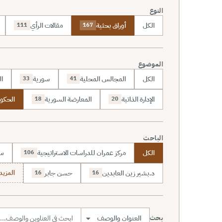
النوع
الكل
أوراق بحثية
مقالات الرأي
111
167
الموضوع
الكل
المجالس المحلية
سورية
ال
33
41
الإدارة الذاتية
المعارضة السورية
الحكوم
18
20
الباحث
الكل
مركز عمران للدراسات الاستراتيجية
سا
106
د.بشير زين العابدين
حسن جابر
المزيد (7
16
16
بحث