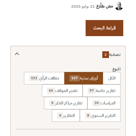
معن طلَّاع
·
21 يوليو 2026
قراءة البحث
تصفية
2
النوع
الكل
أوراق بحثية
مقالات الرأي
111
167
تقارير خاصة
تقدير الموقف
66
97
الدراسات
تقارير مراكز الفكر
9
39
التقرير السنوي
التقارير
4
8