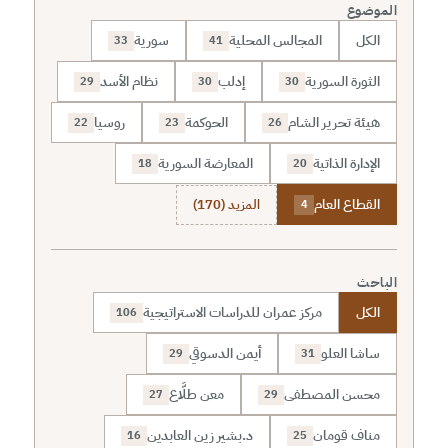
الموضوع
الكل
المجالس المحلية
سورية
33
41
الثورة السورية
إدلب
نظام الأسد
29
30
30
هيئة تحرير الشام
الحوكمة
روسيا
22
23
26
الإدارة الذاتية
المعارضة السورية
18
20
القطاع العام
المزيد (170)
4
الباحث
الكل
مركز عمران للدراسات الاستراتيجية
106
ساشا العلو
أيمن الدسوقي
29
31
محسن المصطفى
معن طلَّاع
27
29
مناف قومان
د.بشير زين العابدين
16
25