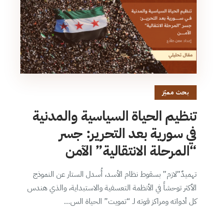
بحث مميّز
تنظيم الحياة السياسية والمدنية
في سورية بعد التحرير: جسر
“المرحلة الانتقالية” الآمن
تهميدٌ”لازم” بسقوط نظام الأسد، أُسدل الستار عن النموذج
الأكثر توحشاً في الأنظمة التعسفية والاستبداية، والذي هندس
كل أدواته ومراكز قوته لـ “تمويت” الحياة الس…