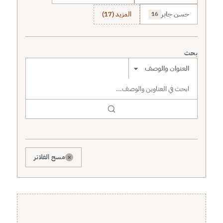
حسن جابر
المزيد (17)
16
بحث
نطاق البحث
×
مسح الفلاتر