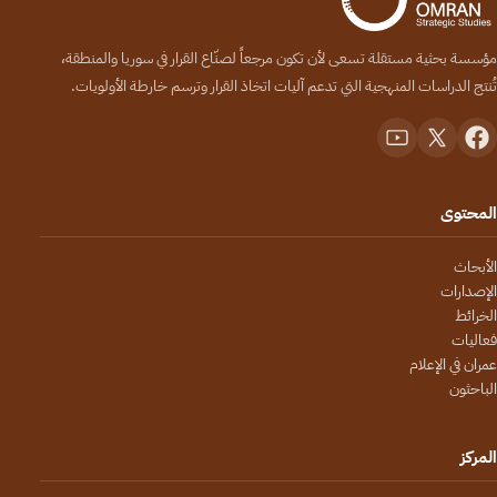
مؤسسة بحثية مستقلة تسعى لأن تكون مرجعاً لصنّاع القرار في سوريا والمنطقة،
تُنتج الدراسات المنهجية التي تدعم آليات اتخاذ القرار وترسم خارطة الأولويات.
المحتوى
الأبحاث
الإصدارات
الخرائط
فعاليات
عمران في الإعلام
الباحثون
المركز