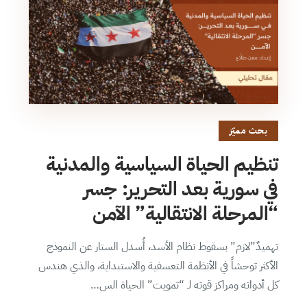
بحث مميّز
تنظيم الحياة السياسية والمدنية
في سورية بعد التحرير: جسر
“المرحلة الانتقالية” الآمن
تهميدٌ”لازم” بسقوط نظام الأسد، أُسدل الستار عن النموذج
الأكثر توحشاً في الأنظمة التعسفية والاستبداية، والذي هندس
كل أدواته ومراكز قوته لـ “تمويت” الحياة الس…