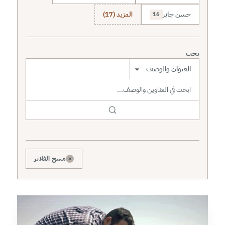
حسن جابر
المزيد (17)
16
بحث
نطاق البحث
×
مسح الفلاتر