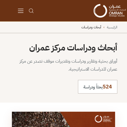
الرئيسية
›
أبحاث ودراسات
أبحاث ودراسات مركز عمران
أوراق بحثية وتقارير ودراسات وتقديرات موقف تصدر عن مركز
عمران للدراسات الاستراتيجية.
524
بحثاً ودراسة