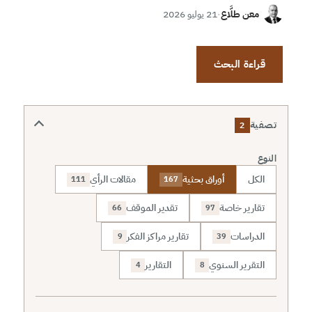
معن طلَّاع
·
21 يوليو 2026
قراءة البحث
تصفية
2
النوع
الكل
أوراق بحثية
مقالات الرأي
111
167
تقارير خاصة
تقدير الموقف
66
97
الدراسات
تقارير مراكز الفكر
9
39
التقرير السنوي
التقارير
4
8