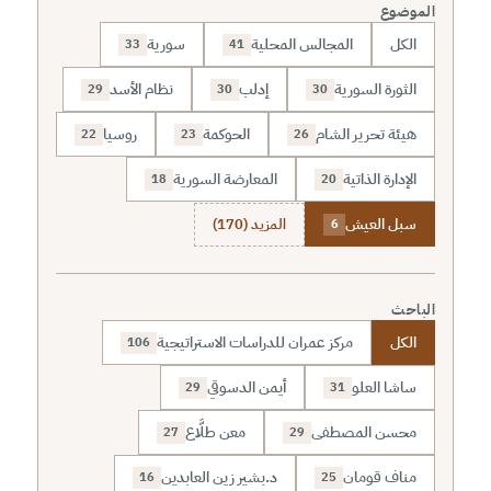
الموضوع
الكل
المجالس المحلية
سورية
33
41
الثورة السورية
إدلب
نظام الأسد
29
30
30
هيئة تحرير الشام
الحوكمة
روسيا
22
23
26
الإدارة الذاتية
المعارضة السورية
18
20
سبل العيش
المزيد (170)
6
الباحث
الكل
مركز عمران للدراسات الاستراتيجية
106
ساشا العلو
أيمن الدسوقي
29
31
محسن المصطفى
معن طلَّاع
27
29
مناف قومان
د.بشير زين العابدين
16
25