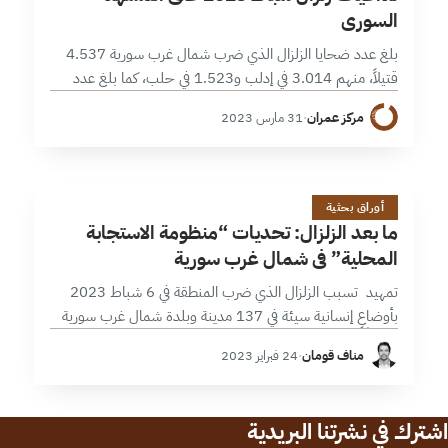
السوري
بلغ عدد ضحايا الزلزال الذي ضرب شمال غرب سورية 4.537
قتيلاً، منهم 3.014 في إدلب و1.523 في حلب، كما بلغ عدد
الأفراد المتضررين منه بشكل مباشر ما يقارب 1.05 مليون…
مركز عمران
·
31 مارس 2023
م
12 دقائق
أوراق بحثية
ما بعد الزلزال: تحديات “منظومة الاستجابة
المحلية” في شمال غرب سورية
تمهيد تسبب الزلزال الذي ضرب المنطقة في 6 شباط 2023
بأوضاعٍ إنسانية سيئة في 137 مدينة وبلدة شمال غرب سورية
مخلفاً شريحة متضررين يصل عددها إلى قرابة المليون نسمة
مناف قومان
·
24 فبراير 2023
(حوالي…
اشترك في نشرتنا البريدية