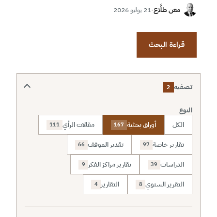
معن طلَّاع
·
21 يوليو 2026
قراءة البحث
تصفية
2
النوع
الكل
أوراق بحثية
مقالات الرأي
111
167
تقارير خاصة
تقدير الموقف
66
97
الدراسات
تقارير مراكز الفكر
9
39
التقرير السنوي
التقارير
4
8