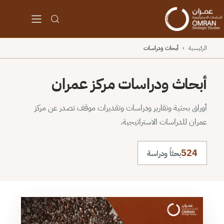
الرئيسية
›
أبحاث ودراسات
أبحاث ودراسات مركز عمران
أوراق بحثية وتقارير ودراسات وتقديرات موقف تصدر عن مركز
عمران للدراسات الاستراتيجية.
524
بحثاً ودراسة