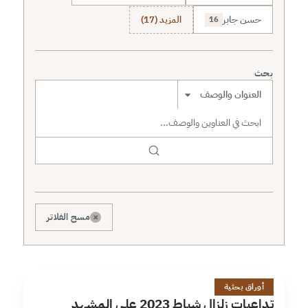
حسن جابر
المزيد (17)
16
بحث
نطاق البحث
×
مسح الفلاتر
ت
6 دقائق
أوراق بحثية
تداعيات زلزال شباط 2023 على المشهد