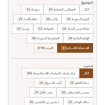
الموضوع
الكل
المجالس المحلية
سورية
33
41
الثورة السورية
إدلب
نظام الأسد
29
30
30
هيئة تحرير الشام
الحوكمة
روسيا
22
23
26
الإدارة الذاتية
المعارضة السورية
18
20
الاستجابة الانسانية
المزيد (170)
3
الباحث
الكل
مركز عمران للدراسات الاستراتيجية
106
ساشا العلو
أيمن الدسوقي
29
31
محسن المصطفى
معن طلَّاع
27
29
مناف قومان
د.بشير زين العابدين
16
25