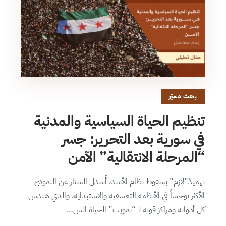
بحث مميّز
تنظيم الحياة السياسية والمدنية
في سورية بعد التحرير: جسر
“المرحلة الانتقالية” الآمن
تهميدٌ”لازم” بسقوط نظام الأسد، أُسدل الستار عن النموذج
الأكثر توحشاً في الأنظمة التعسفية والاستبداية، والذي هندس
كل أدواته ومراكز قوته لـ “تمويت” الحياة الس…