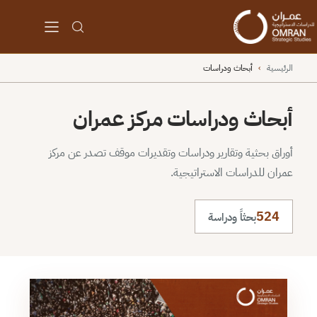
الرئيسية
›
أبحاث ودراسات
أبحاث ودراسات مركز عمران
أوراق بحثية وتقارير ودراسات وتقديرات موقف تصدر عن مركز
عمران للدراسات الاستراتيجية.
524
بحثاً ودراسة