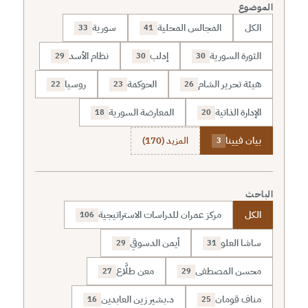
الموضوع
الكل
المجالس المحلية
سورية
33
41
الثورة السورية
إدلب
نظام الأسد
29
30
30
هيئة تحرير الشام
الحوكمة
روسيا
22
23
26
الإدارة الذاتية
المعارضة السورية
18
20
بيان فيينا
المزيد (170)
3
الباحث
الكل
مركز عمران للدراسات الاستراتيجية
106
ساشا العلو
أيمن الدسوقي
29
31
محسن المصطفى
معن طلَّاع
27
29
مناف قومان
د.بشير زين العابدين
16
25