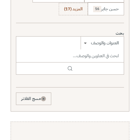
حسن جابر
المزيد (17)
16
بحث
نطاق البحث
×
مسح الفلاتر