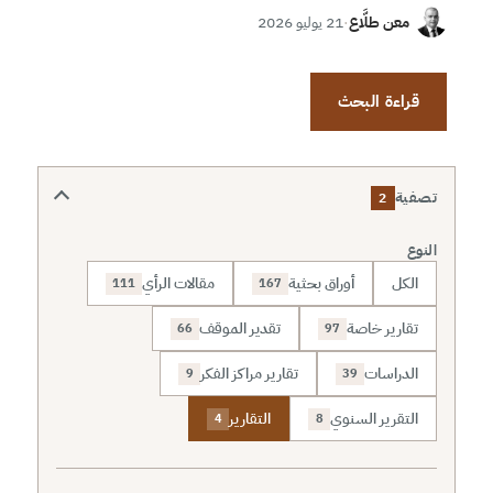
معن طلَّاع
·
21 يوليو 2026
قراءة البحث
تصفية
2
النوع
الكل
أوراق بحثية
مقالات الرأي
111
167
تقارير خاصة
تقدير الموقف
66
97
الدراسات
تقارير مراكز الفكر
9
39
التقرير السنوي
التقارير
4
8