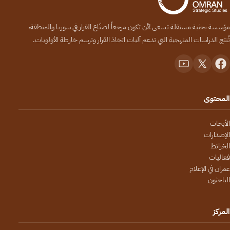
مؤسسة بحثية مستقلة تسعى لأن تكون مرجعاً لصنّاع القرار في سوريا والمنطقة،
تُنتج الدراسات المنهجية التي تدعم آليات اتخاذ القرار وترسم خارطة الأولويات.
المحتوى
الأبحاث
الإصدارات
الخرائط
فعاليات
عمران في الإعلام
الباحثون
المركز