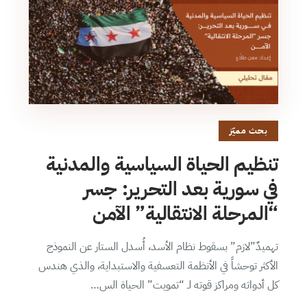
بحث مميّز
تنظيم الحياة السياسية والمدنية
في سورية بعد التحرير: جسر
“المرحلة الانتقالية” الآمن
تهميدٌ”لازم” بسقوط نظام الأسد، أُسدل الستار عن النموذج
الأكثر توحشاً في الأنظمة التعسفية والاستبداية، والذي هندس
كل أدواته ومراكز قوته لـ “تمويت” الحياة الس…