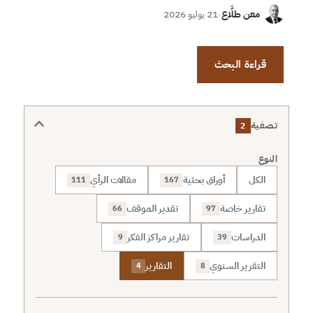
معن طلَّاع
·
21 يوليو 2026
قراءة البحث
تصفية
2
النوع
الكل
أوراق بحثية
مقالات الرأي
111
167
تقارير خاصة
تقدير الموقف
66
97
الدراسات
تقارير مراكز الفكر
9
39
التقرير السنوي
التقارير
4
8