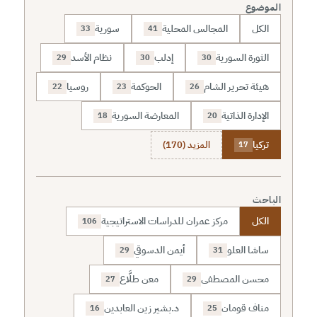
الموضوع
الكل
المجالس المحلية
سورية
33
41
الثورة السورية
إدلب
نظام الأسد
29
30
30
هيئة تحرير الشام
الحوكمة
روسيا
22
23
26
الإدارة الذاتية
المعارضة السورية
18
20
تركيا
المزيد (170)
17
الباحث
الكل
مركز عمران للدراسات الاستراتيجية
106
ساشا العلو
أيمن الدسوقي
29
31
محسن المصطفى
معن طلَّاع
27
29
مناف قومان
د.بشير زين العابدين
16
25