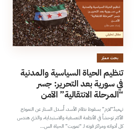
بحث مميّز
تنظيم الحياة السياسية والمدنية
في سورية بعد التحرير: جسر
“المرحلة الانتقالية” الآمن
تهميدٌ”لازم” بسقوط نظام الأسد، أُسدل الستار عن النموذج
الأكثر توحشاً في الأنظمة التعسفية والاستبداية، والذي هندس
كل أدواته ومراكز قوته لـ “تمويت” الحياة الس…