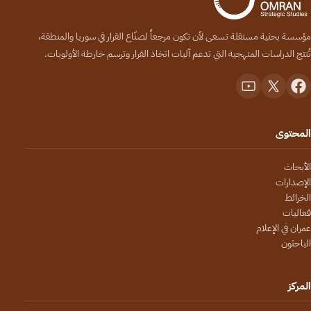
مؤسسة بحثية مستقلة تسعى لأن تكون مرجعاً لصنّاع القرار في سوريا والمنطقة،
تُنتج الدراسات المنهجية التي تدعم آليات اتخاذ القرار وترسم خارطة الأولويات.
المحتوى
الأبحاث
الإصدارات
الخرائط
فعاليات
عمران في الإعلام
الباحثون
المركز