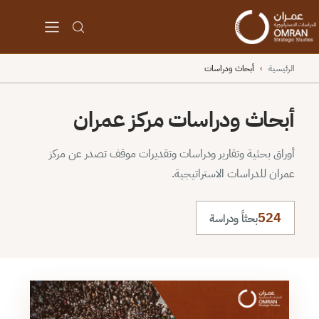
الرئيسية
›
أبحاث ودراسات
أبحاث ودراسات مركز عمران
أوراق بحثية وتقارير ودراسات وتقديرات موقف تصدر عن مركز
عمران للدراسات الاستراتيجية.
524
بحثاً ودراسة