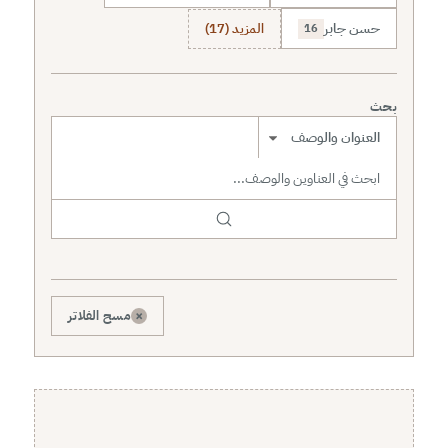
حسن جابر
المزيد (17)
16
بحث
نطاق البحث
×
مسح الفلاتر