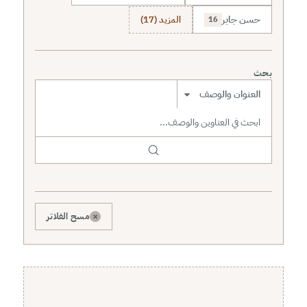
حسن جابر
المزيد (17)
16
بحث
نطاق البحث
×
مسح الفلاتر