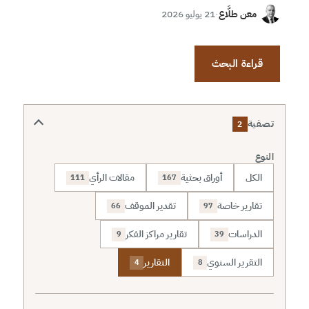
معن طلَّاع
·
21 يوليو 2026
قراءة البحث
تصفية
2
النوع
الكل
أوراق بحثية
مقالات الرأي
111
167
تقارير خاصة
تقدير الموقف
66
97
الدراسات
تقارير مراكز الفكر
9
39
التقرير السنوي
التقارير
4
8