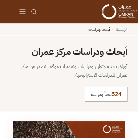
الرئيسية
›
أبحاث ودراسات
أبحاث ودراسات مركز عمران
أوراق بحثية وتقارير ودراسات وتقديرات موقف تصدر عن مركز
عمران للدراسات الاستراتيجية.
524
بحثاً ودراسة