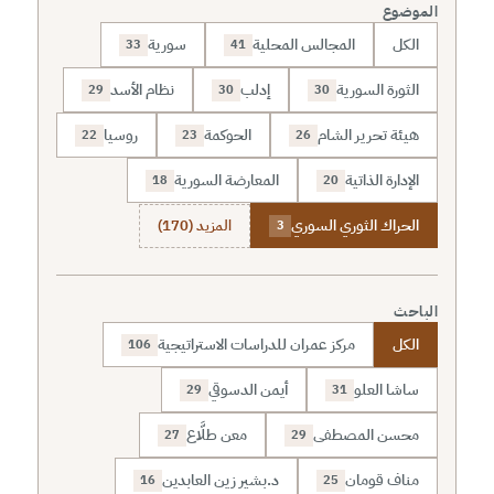
الموضوع
الكل
المجالس المحلية
سورية
33
41
الثورة السورية
إدلب
نظام الأسد
29
30
30
هيئة تحرير الشام
الحوكمة
روسيا
22
23
26
الإدارة الذاتية
المعارضة السورية
18
20
الحراك الثوري السوري
المزيد (170)
3
الباحث
الكل
مركز عمران للدراسات الاستراتيجية
106
ساشا العلو
أيمن الدسوقي
29
31
محسن المصطفى
معن طلَّاع
27
29
مناف قومان
د.بشير زين العابدين
16
25