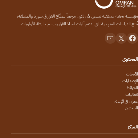
مؤسسة بحثية مستقلة تسعى لأن تكون مرجعاً لصنّاع القرار في سوريا والمنطقة،
تُنتج الدراسات المنهجية التي تدعم آليات اتخاذ القرار وترسم خارطة الأولويات.
المحتوى
الأبحاث
الإصدارات
الخرائط
فعاليات
عمران في الإعلام
الباحثون
المركز