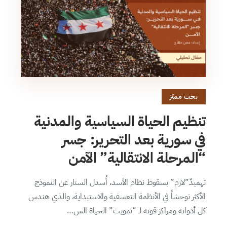
بحث مميّز
تنظيم الحياة السياسية والمدنية
في سورية بعد التحرير: جسر
“المرحلة الانتقالية” الآمن
تهميدٌ”لازم” بسقوط نظام الأسد، أُسدل الستار عن النموذج
الأكثر توحشاً في الأنظمة التعسفية والاستبداية، والذي هندس
كل أدواته ومراكز قوته لـ “تمويت” الحياة الس…