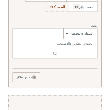
حسن جابر
المزيد (17)
16
بحث
نطاق البحث
×
مسح الفلاتر