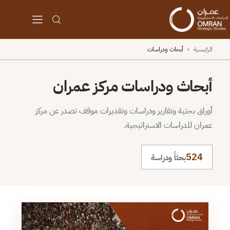
الرئيسية
›
أبحاث ودراسات
أبحاث ودراسات مركز عمران
أوراق بحثية وتقارير ودراسات وتقديرات موقف تصدر عن مركز
عمران للدراسات الاستراتيجية.
524
بحثاً ودراسة