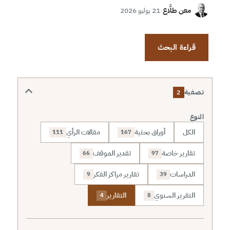
معن طلَّاع
·
21 يوليو 2026
قراءة البحث
تصفية
2
النوع
الكل
أوراق بحثية
مقالات الرأي
111
167
تقارير خاصة
تقدير الموقف
66
97
الدراسات
تقارير مراكز الفكر
9
39
التقرير السنوي
التقارير
4
8