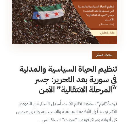
بحث مميّز
تنظيم الحياة السياسية والمدنية
في سورية بعد التحرير: جسر
“المرحلة الانتقالية” الآمن
تهميدٌ”لازم” بسقوط نظام الأسد، أُسدل الستار عن النموذج
الأكثر توحشاً في الأنظمة التعسفية والاستبداية، والذي هندس
كل أدواته ومراكز قوته لـ “تمويت” الحياة الس…