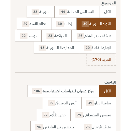
الموضوع
الكل
المجالس المحلية
سورية
33
41
الثورة السورية
إدلب
نظام الأسد
29
30
30
هيئة تحرير الشام
الحوكمة
روسيا
22
23
26
الإدارة الذاتية
المعارضة السورية
18
20
المزيد (170)
الباحث
الكل
مركز عمران للدراسات الاستراتيجية
106
ساشا العلو
أيمن الدسوقي
29
31
محسن المصطفى
معن طلَّاع
27
29
مناف قومان
د.بشير زين العابدين
16
25