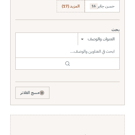
حسن جابر
المزيد (17)
16
بحث
نطاق البحث
×
مسح الفلاتر