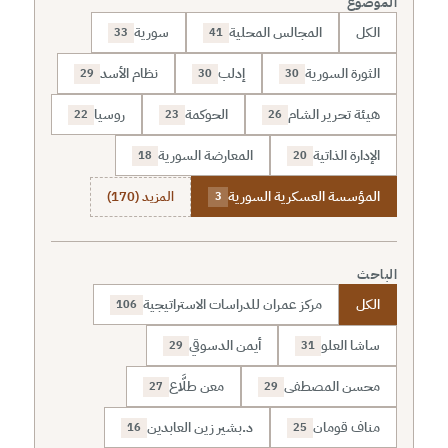
الموضوع
الكل
المجالس المحلية
سورية
33
41
الثورة السورية
إدلب
نظام الأسد
29
30
30
هيئة تحرير الشام
الحوكمة
روسيا
22
23
26
الإدارة الذاتية
المعارضة السورية
18
20
المؤسسة العسكرية السورية
المزيد (170)
3
الباحث
الكل
مركز عمران للدراسات الاستراتيجية
106
ساشا العلو
أيمن الدسوقي
29
31
محسن المصطفى
معن طلَّاع
27
29
مناف قومان
د.بشير زين العابدين
16
25