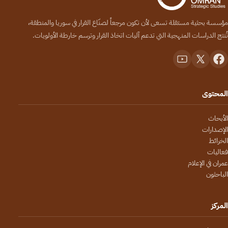
مؤسسة بحثية مستقلة تسعى لأن تكون مرجعاً لصنّاع القرار في سوريا والمنطقة،
تُنتج الدراسات المنهجية التي تدعم آليات اتخاذ القرار وترسم خارطة الأولويات.
المحتوى
الأبحاث
الإصدارات
الخرائط
فعاليات
عمران في الإعلام
الباحثون
المركز