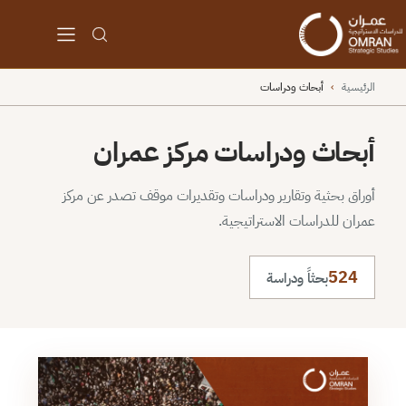
الرئيسية
›
أبحاث ودراسات
أبحاث ودراسات مركز عمران
أوراق بحثية وتقارير ودراسات وتقديرات موقف تصدر عن مركز
عمران للدراسات الاستراتيجية.
524
بحثاً ودراسة