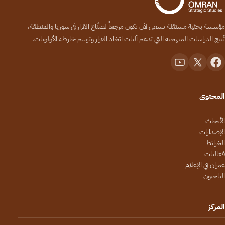
مؤسسة بحثية مستقلة تسعى لأن تكون مرجعاً لصنّاع القرار في سوريا والمنطقة،
تُنتج الدراسات المنهجية التي تدعم آليات اتخاذ القرار وترسم خارطة الأولويات.
المحتوى
الأبحاث
الإصدارات
الخرائط
فعاليات
عمران في الإعلام
الباحثون
المركز