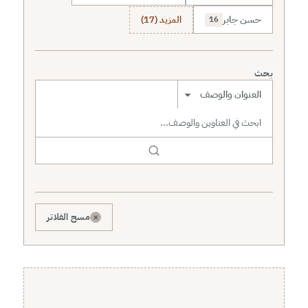
حسن جابر
المزيد (17)
16
بحث
نطاق البحث
×
مسح الفلاتر