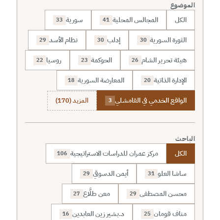
الموضوع
الكل
المجالس المحلية
سورية
33
41
الثورة السورية
إدلب
نظام الأسد
29
30
30
هيئة تحرير الشام
الحوكمة
روسيا
22
23
26
الإدارة الذاتية
المعارضة السورية
18
20
الواقع الخدمي في القامشلي
المزيد (170)
3
الباحث
الكل
مركز عمران للدراسات الاستراتيجية
106
ساشا العلو
أيمن الدسوقي
29
31
محسن المصطفى
معن طلَّاع
27
29
مناف قومان
د.بشير زين العابدين
16
25