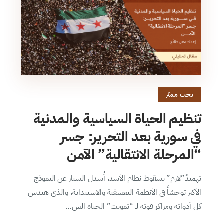
بحث مميّز
تنظيم الحياة السياسية والمدنية
في سورية بعد التحرير: جسر
“المرحلة الانتقالية” الآمن
تهميدٌ”لازم” بسقوط نظام الأسد، أُسدل الستار عن النموذج
الأكثر توحشاً في الأنظمة التعسفية والاستبداية، والذي هندس
كل أدواته ومراكز قوته لـ “تمويت” الحياة الس…