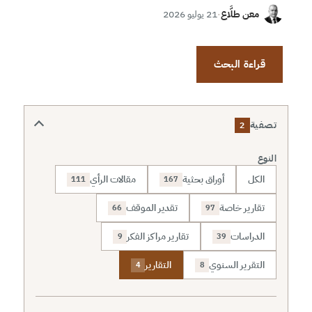
معن طلَّاع
·
21 يوليو 2026
قراءة البحث
تصفية
2
النوع
الكل
أوراق بحثية
مقالات الرأي
111
167
تقارير خاصة
تقدير الموقف
66
97
الدراسات
تقارير مراكز الفكر
9
39
التقرير السنوي
التقارير
4
8