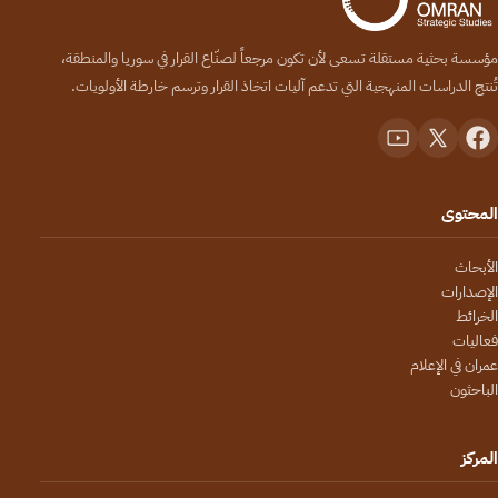
مؤسسة بحثية مستقلة تسعى لأن تكون مرجعاً لصنّاع القرار في سوريا والمنطقة،
تُنتج الدراسات المنهجية التي تدعم آليات اتخاذ القرار وترسم خارطة الأولويات.
المحتوى
الأبحاث
الإصدارات
الخرائط
فعاليات
عمران في الإعلام
الباحثون
المركز