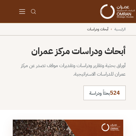
الرئيسية
›
أبحاث ودراسات
أبحاث ودراسات مركز عمران
أوراق بحثية وتقارير ودراسات وتقديرات موقف تصدر عن مركز
عمران للدراسات الاستراتيجية.
524
بحثاً ودراسة