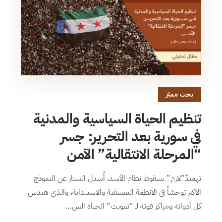
بحث مميّز
تنظيم الحياة السياسية والمدنية
في سورية بعد التحرير: جسر
“المرحلة الانتقالية” الآمن
تهميدٌ”لازم” بسقوط نظام الأسد، أُسدل الستار عن النموذج
الأكثر توحشاً في الأنظمة التعسفية والاستبداية، والذي هندس
كل أدواته ومراكز قوته لـ “تمويت” الحياة الس…