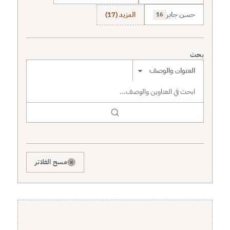
حسن جابر
المزيد (17)
16
بحث
نطاق البحث
×
مسح الفلاتر