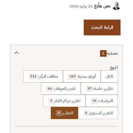
معن طلَّاع
·
21 يوليو 2026
قراءة البحث
تصفية
2
النوع
الكل
أوراق بحثية
مقالات الرأي
111
167
تقارير خاصة
تقدير الموقف
66
97
الدراسات
تقارير مراكز الفكر
9
39
التقرير السنوي
التقارير
4
8