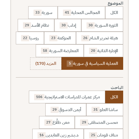
الموضوع
الكل
المجالس المحلية
سورية
33
41
الثورة السورية
إدلب
نظام الأسد
29
30
30
هيئة تحرير الشام
الحوكمة
روسيا
22
23
26
الإدارة الذاتية
المعارضة السورية
18
20
العملية السياسية في سورية
المزيد (170)
5
الباحث
الكل
مركز عمران للدراسات الاستراتيجية
106
ساشا العلو
أيمن الدسوقي
29
31
محسن المصطفى
معن طلَّاع
27
29
مناف قومان
د.بشير زين العابدين
16
25