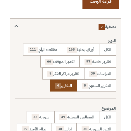
قراءة البحث
تصفية
2
النوع
الكل
أوراق بحثية
مقالات الرأي
111
168
تقارير خاصة
تقدير الموقف
66
97
الدراسات
تقارير مراكز الفكر
9
39
التقرير السنوي
التقارير
4
8
الموضوع
الكل
المجالس المحلية
سورية
33
41
الثورة السورية
إدلب
نظام الأسد
29
30
30