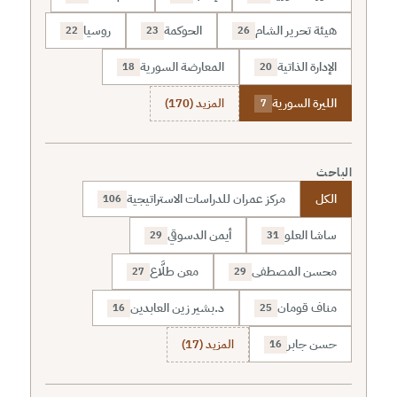
هيئة تحرير الشام
الحوكمة
روسيا
22
23
26
الإدارة الذاتية
المعارضة السورية
18
20
الليرة السورية
المزيد (170)
7
الباحث
الكل
مركز عمران للدراسات الاستراتيجية
106
ساشا العلو
أيمن الدسوقي
29
31
محسن المصطفى
معن طلَّاع
27
29
مناف قومان
د.بشير زين العابدين
16
25
حسن جابر
المزيد (17)
16