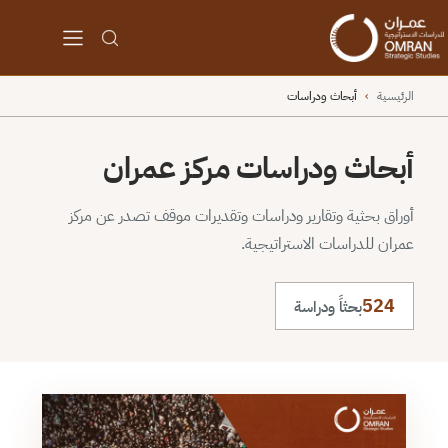
الرئيسية
›
أبحاث ودراسات
أبحاث ودراسات مركز عمران
أوراق بحثية وتقارير ودراسات وتقديرات موقف تصدر عن مركز
عمران للدراسات الاستراتيجية.
524
بحثاً ودراسة