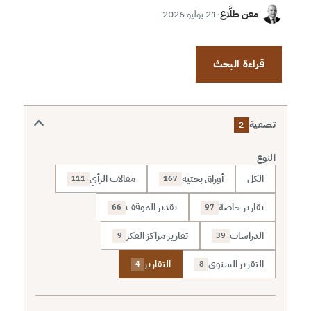
معن طلَّاع
·
21 يوليو 2026
قراءة البحث
تصفية
2
النوع
الكل
أوراق بحثية
مقالات الرأي
111
167
تقارير خاصة
تقدير الموقف
66
97
الدراسات
تقارير مراكز الفكر
9
39
التقرير السنوي
التقارير
4
8