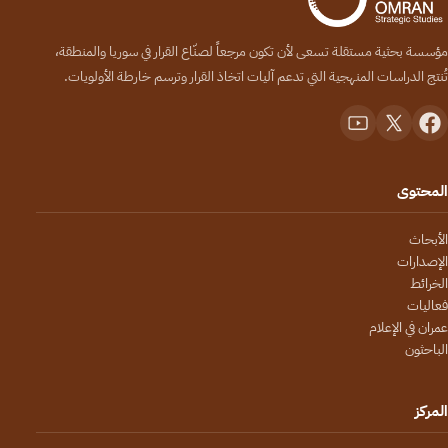
مؤسسة بحثية مستقلة تسعى لأن تكون مرجعاً لصنّاع القرار في سوريا والمنطقة،
تُنتج الدراسات المنهجية التي تدعم آليات اتخاذ القرار وترسم خارطة الأولويات.
المحتوى
الأبحاث
الإصدارات
الخرائط
فعاليات
عمران في الإعلام
الباحثون
المركز