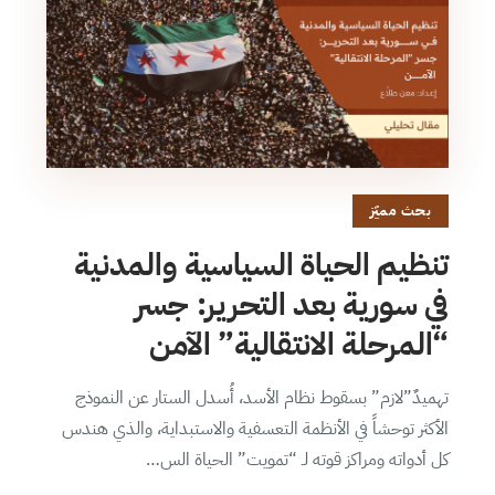
بحث مميّز
تنظيم الحياة السياسية والمدنية
في سورية بعد التحرير: جسر
“المرحلة الانتقالية” الآمن
تهميدٌ”لازم” بسقوط نظام الأسد، أُسدل الستار عن النموذج
الأكثر توحشاً في الأنظمة التعسفية والاستبداية، والذي هندس
كل أدواته ومراكز قوته لـ “تمويت” الحياة الس…