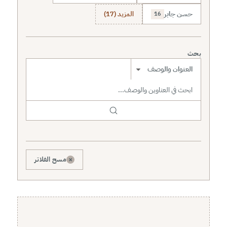
حسن جابر
المزيد (17)
16
بحث
نطاق البحث
×
مسح الفلاتر