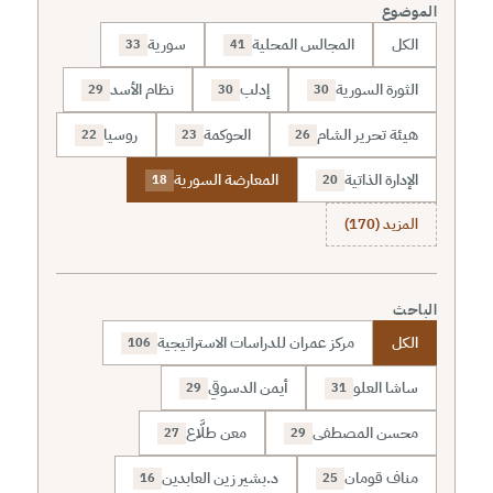
الموضوع
الكل
المجالس المحلية
سورية
33
41
الثورة السورية
إدلب
نظام الأسد
29
30
30
هيئة تحرير الشام
الحوكمة
روسيا
22
23
26
الإدارة الذاتية
المعارضة السورية
18
20
المزيد (170)
الباحث
الكل
مركز عمران للدراسات الاستراتيجية
106
ساشا العلو
أيمن الدسوقي
29
31
محسن المصطفى
معن طلَّاع
27
29
مناف قومان
د.بشير زين العابدين
16
25