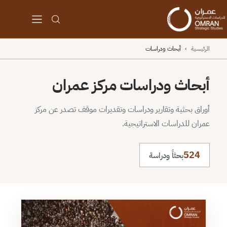
الرئيسية
›
أبحاث ودراسات
أبحاث ودراسات مركز عمران
أوراق بحثية وتقارير ودراسات وتقديرات موقف تصدر عن مركز
عمران للدراسات الاستراتيجية.
524
بحثاً ودراسة