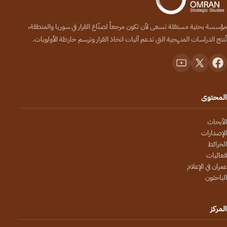
مؤسسة بحثية مستقلة تسعى لأن تكون مرجعاً لصنّاع القرار في سوريا والمنطقة،
تُنتج الدراسات المنهجية التي تدعم آليات اتخاذ القرار وترسم خارطة الأولويات.
المحتوى
الأبحاث
الإصدارات
الخرائط
فعاليات
عمران في الإعلام
الباحثون
المركز