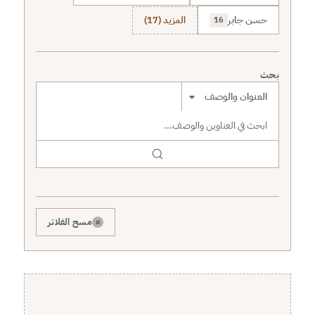
حسن جابر
المزيد (17)
16
بحث
نطاق البحث
×
مسح الفلاتر