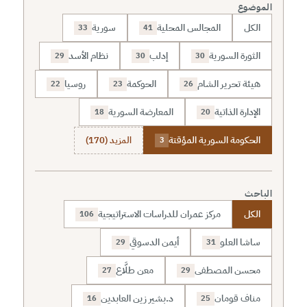
الموضوع
الكل
المجالس المحلية
سورية
33
41
الثورة السورية
إدلب
نظام الأسد
29
30
30
هيئة تحرير الشام
الحوكمة
روسيا
22
23
26
الإدارة الذاتية
المعارضة السورية
18
20
الحكومة السورية المؤقتة
المزيد (170)
3
الباحث
الكل
مركز عمران للدراسات الاستراتيجية
106
ساشا العلو
أيمن الدسوقي
29
31
محسن المصطفى
معن طلَّاع
27
29
مناف قومان
د.بشير زين العابدين
16
25