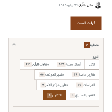
معن طلَّاع
·
21 يوليو 2026
قراءة البحث
تصفية
2
النوع
الكل
أوراق بحثية
مقالات الرأي
111
167
تقارير خاصة
تقدير الموقف
66
97
الدراسات
تقارير مراكز الفكر
9
39
التقرير السنوي
التقارير
4
8