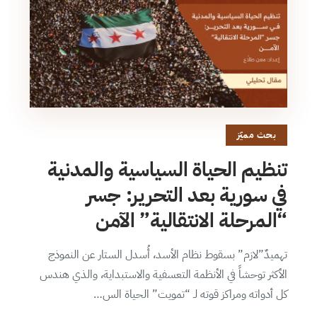
بحث مميّز
تنظيم الحياة السياسية والمدنية
في سورية بعد التحرير: جسر
“المرحلة الانتقالية” الآمن
تهميدٌ”لازم” بسقوط نظام الأسد، أُسدل الستار عن النموذج
الأكثر توحشاً في الأنظمة التعسفية والاستبداية، والذي هندس
كل أدواته ومراكز قوته لـ “تمويت” الحياة الس…