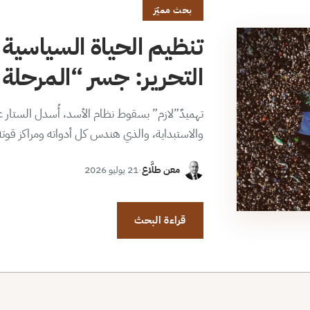
بحث مميّز
تنظيم الحياة السياسية 
التحرير: جسر “المرحلة ا
تهميدٌ”لازم” بسقوط نظام الأسد، أُسدل الستار عن
والاستبداية، والذي هندس كل أدواته ومراكز قوت
معن طلَّاع
·
21 يوليو 2026
قراءة البحث