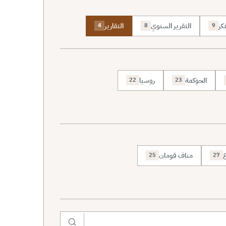
كر
التقرير السنوي
التقارير
4
8
9
الحوكمة
روسيا
22
23
ع
مناف قومان
25
27