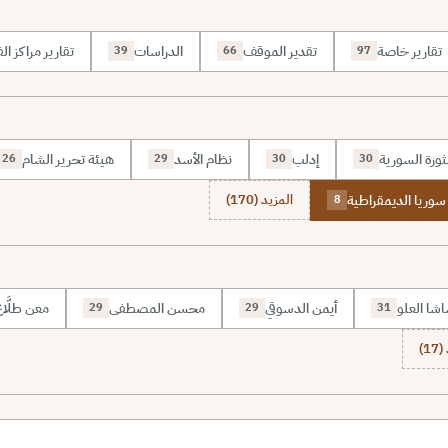
تقارير خاصة
تقدير الموقف
الدراسات
تقارير مراكز الف
39
66
97
ثورة السورية
إدلب
نظام الأسد
هيئة تحرير الشام
26
29
30
30
وريا الديمقراطية
المزيد (170)
8
شا العلو
أيمن الدسوقي
محسن المصطفى
معن طلَّا
29
29
31
1)