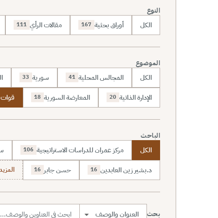
النوع
الكل
أوراق بحثية
مقالات الرأي
111
167
الموضوع
الكل
المجالس المحلية
سورية
ال
33
41
الإدارة الذاتية
المعارضة السورية
قوات س
18
20
الباحث
الكل
مركز عمران للدراسات الاستراتيجية
سا
106
د.بشير زين العابدين
حسن جابر
المزيد (7
16
16
بحث