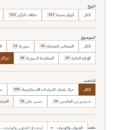
النوع
الكل
أوراق بحثية
مقالات الرأي
111
167
الموضوع
الكل
المجالس المحلية
سورية
ال
33
41
الإدارة الذاتية
المعارضة السورية
مراكز 
18
20
الباحث
الكل
مركز عمران للدراسات الاستراتيجية
سا
106
د.بشير زين العابدين
حسن جابر
المزيد (7
16
16
بحث