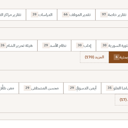
تقارير خاصة
تقدير الموقف
الدراسات
تقارير مراكز الف
39
66
97
ثورة السورية
إدلب
نظام الأسد
هيئة تحرير الشام
26
29
30
30
بحثية
المزيد (170)
6
شا العلو
أيمن الدسوقي
محسن المصطفى
معن طلَّا
29
29
31
1)