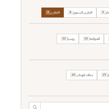
كر
التقرير السنوي
التقارير
4
8
9
الحوكمة
روسيا
22
23
ع
مناف قومان
25
27