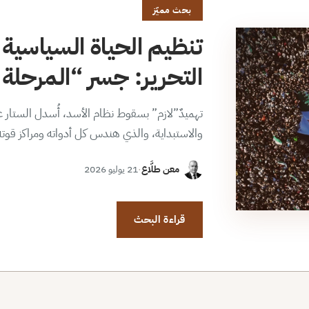
بحث مميّز
تنظيم الحياة السياسية 
التحرير: جسر “المرحلة ا
تهميدٌ”لازم” بسقوط نظام الأسد، أُسدل الستار عن
والاستبداية، والذي هندس كل أدواته ومراكز قوت
معن طلَّاع
·
21 يوليو 2026
قراءة البحث