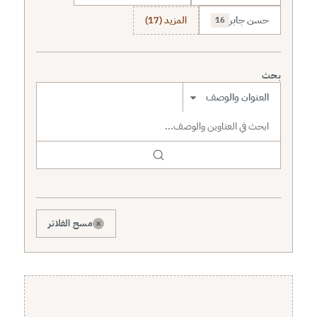
حسن جابر
المزيد (17)
16
بحث
نطاق البحث
×
مسح الفلاتر