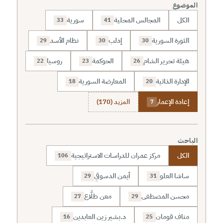
الموضوع
الكل
المجالس المحلية
سورية
33
41
الثورة السورية
إدلب
نظام الأسد
29
30
30
هيئة تحرير الشام
الحوكمة
روسيا
22
23
26
الإدارة الذاتية
المعارضة السورية
18
20
إعادة الإعمار
المزيد (170)
7
الباحث
الكل
مركز عمران للدراسات الاستراتيجية
106
ساشا العلو
أيمن الدسوقي
29
31
محسن المصطفى
معن طلَّاع
27
29
مناف قومان
د.بشير زين العابدين
16
25