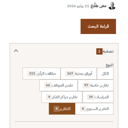
معن طلَّاع
·
21 يوليو 2026
قراءة البحث
تصفية
2
النوع
الكل
أوراق بحثية
مقالات الرأي
111
167
تقارير خاصة
تقدير الموقف
66
97
الدراسات
تقارير مراكز الفكر
9
39
التقرير السنوي
التقارير
4
8