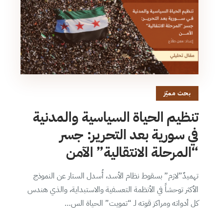
بحث مميّز
تنظيم الحياة السياسية والمدنية
في سورية بعد التحرير: جسر
“المرحلة الانتقالية” الآمن
تهميدٌ”لازم” بسقوط نظام الأسد، أُسدل الستار عن النموذج
الأكثر توحشاً في الأنظمة التعسفية والاستبداية، والذي هندس
كل أدواته ومراكز قوته لـ “تمويت” الحياة الس…