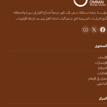
مؤسسة بحثية مستقلة تسعى لأن تكون مرجعاً لصنّاع القرار في سوريا والمنطقة،
تُنتج الدراسات المنهجية التي تدعم آليات اتخاذ القرار وترسم خارطة الأولويات.
المحتوى
الأبحاث
الإصدارات
الخرائط
فعاليات
عمران في الإعلام
الباحثون
المركز