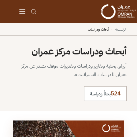
الرئيسية
›
أبحاث ودراسات
أبحاث ودراسات مركز عمران
أوراق بحثية وتقارير ودراسات وتقديرات موقف تصدر عن مركز
عمران للدراسات الاستراتيجية.
524
بحثاً ودراسة