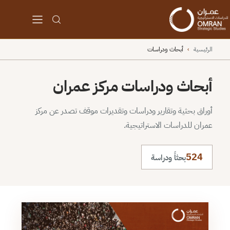
الرئيسية
›
أبحاث ودراسات
أبحاث ودراسات مركز عمران
أوراق بحثية وتقارير ودراسات وتقديرات موقف تصدر عن مركز
عمران للدراسات الاستراتيجية.
524
بحثاً ودراسة