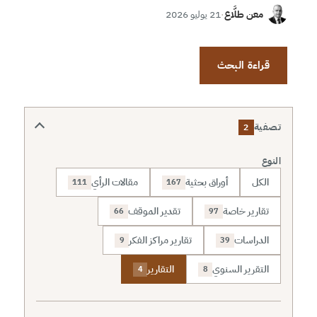
معن طلَّاع
·
21 يوليو 2026
قراءة البحث
تصفية
2
النوع
الكل
أوراق بحثية
مقالات الرأي
111
167
تقارير خاصة
تقدير الموقف
66
97
الدراسات
تقارير مراكز الفكر
9
39
التقرير السنوي
التقارير
4
8