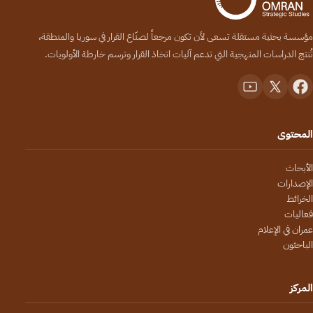
مؤسسة بحثية مستقلة تسعى لأن تكون مرجعاً لصنّاع القرار في سوريا والمنطقة،
تُنتج الدراسات المنهجية التي تدعم آليات اتخاذ القرار وترسم خارطة الأولويات.
المحتوى
الأبحاث
الإصدارات
الخرائط
فعاليات
عمران في الإعلام
الباحثون
المركز