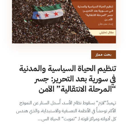
بحث مميّز
تنظيم الحياة السياسية والمدنية
في سورية بعد التحرير: جسر
“المرحلة الانتقالية” الآمن
تهميدٌ”لازم” بسقوط نظام الأسد، أُسدل الستار عن النموذج
الأكثر توحشاً في الأنظمة التعسفية والاستبداية، والذي هندس
كل أدواته ومراكز قوته لـ “تمويت” الحياة الس…