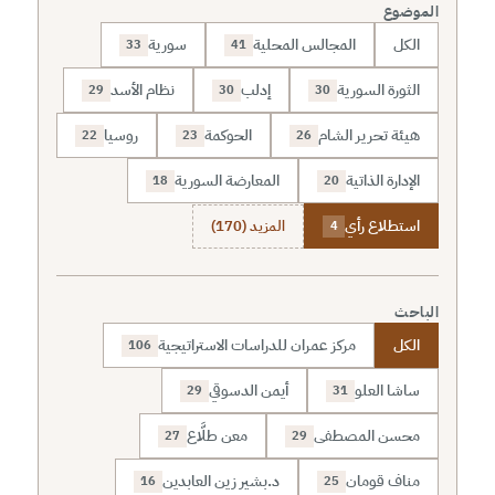
الموضوع
الكل
المجالس المحلية
سورية
33
41
الثورة السورية
إدلب
نظام الأسد
29
30
30
هيئة تحرير الشام
الحوكمة
روسيا
22
23
26
الإدارة الذاتية
المعارضة السورية
18
20
استطلاع رأي
المزيد (170)
4
الباحث
الكل
مركز عمران للدراسات الاستراتيجية
106
ساشا العلو
أيمن الدسوقي
29
31
محسن المصطفى
معن طلَّاع
27
29
مناف قومان
د.بشير زين العابدين
16
25