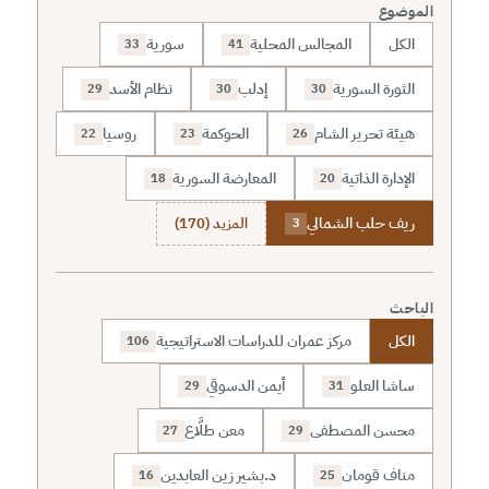
الموضوع
الكل
المجالس المحلية
سورية
33
41
الثورة السورية
إدلب
نظام الأسد
29
30
30
هيئة تحرير الشام
الحوكمة
روسيا
22
23
26
الإدارة الذاتية
المعارضة السورية
18
20
ريف حلب الشمالي
المزيد (170)
3
الباحث
الكل
مركز عمران للدراسات الاستراتيجية
106
ساشا العلو
أيمن الدسوقي
29
31
محسن المصطفى
معن طلَّاع
27
29
مناف قومان
د.بشير زين العابدين
16
25