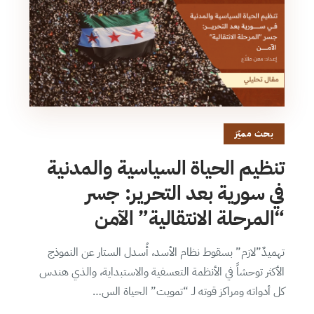
بحث مميّز
تنظيم الحياة السياسية والمدنية
في سورية بعد التحرير: جسر
“المرحلة الانتقالية” الآمن
تهميدٌ”لازم” بسقوط نظام الأسد، أُسدل الستار عن النموذج
الأكثر توحشاً في الأنظمة التعسفية والاستبداية، والذي هندس
كل أدواته ومراكز قوته لـ “تمويت” الحياة الس…