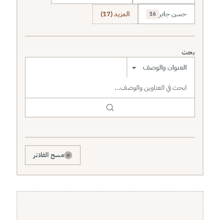
حسن جابر
المزيد (17)
16
بحث
نطاق البحث
×
مسح الفلاتر