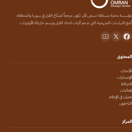
مؤسسة بحثية مستقلة تسعى لأن تكون مرجعاً لصنّاع القرار في سوريا والمنطقة،
تُنتج الدراسات المنهجية التي تدعم آليات اتخاذ القرار وترسم خارطة الأولويات.
المحتوى
الأبحاث
الإصدارات
الخرائط
فعاليات
عمران في الإعلام
الباحثون
المركز