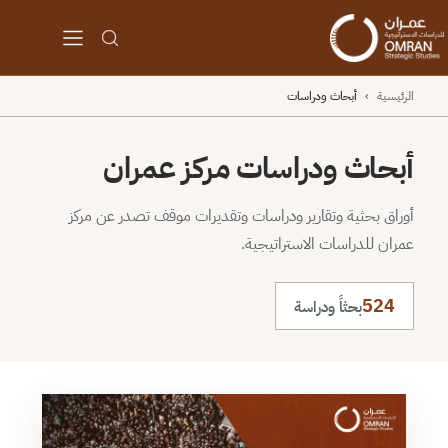
الرئيسية
›
أبحاث ودراسات
أبحاث ودراسات مركز عمران
أوراق بحثية وتقارير ودراسات وتقديرات موقف تصدر عن مركز
عمران للدراسات الاستراتيجية.
524
بحثاً ودراسة