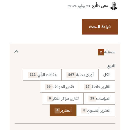
معن طلَّاع
·
21 يوليو 2026
قراءة البحث
تصفية
2
النوع
الكل
أوراق بحثية
مقالات الرأي
111
167
تقارير خاصة
تقدير الموقف
66
97
الدراسات
تقارير مراكز الفكر
9
39
التقرير السنوي
التقارير
4
8