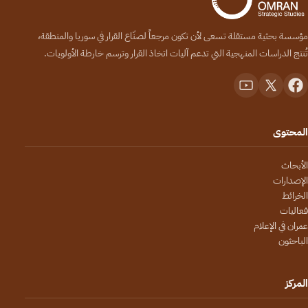
مؤسسة بحثية مستقلة تسعى لأن تكون مرجعاً لصنّاع القرار في سوريا والمنطقة،
تُنتج الدراسات المنهجية التي تدعم آليات اتخاذ القرار وترسم خارطة الأولويات.
المحتوى
الأبحاث
الإصدارات
الخرائط
فعاليات
عمران في الإعلام
الباحثون
المركز