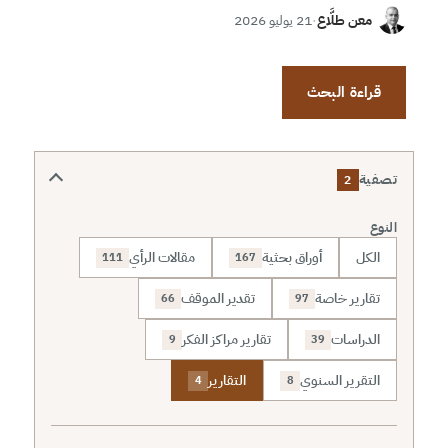
معن طلَّاع
·
21 يوليو 2026
قراءة البحث
تصفية
2
النوع
الكل
أوراق بحثية
مقالات الرأي
111
167
تقارير خاصة
تقدير الموقف
66
97
الدراسات
تقارير مراكز الفكر
9
39
التقرير السنوي
التقارير
4
8