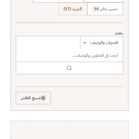
حسن جابر
المزيد (17)
16
بحث
نطاق البحث
×
مسح الفلاتر