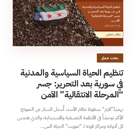
بحث مميّز
تنظيم الحياة السياسية والمدنية
في سورية بعد التحرير: جسر
“المرحلة الانتقالية” الآمن
تهميدٌ”لازم” بسقوط نظام الأسد، أُسدل الستار عن النموذج
الأكثر توحشاً في الأنظمة التعسفية والاستبداية، والذي هندس
كل أدواته ومراكز قوته لـ “تمويت” الحياة الس…