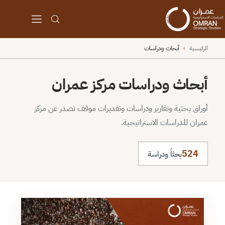
الرئيسية
›
أبحاث ودراسات
أبحاث ودراسات مركز عمران
أوراق بحثية وتقارير ودراسات وتقديرات موقف تصدر عن مركز
عمران للدراسات الاستراتيجية.
524
بحثاً ودراسة