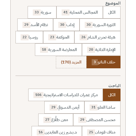
الموضوع
الكل
المجالس المحلية
سورية
33
41
الثورة السورية
إدلب
نظام الأسد
29
30
30
هيئة تحرير الشام
الحوكمة
روسيا
22
23
26
الإدارة الذاتية
المعارضة السورية
18
20
حلف الناتو
المزيد (170)
3
الباحث
الكل
مركز عمران للدراسات الاستراتيجية
106
ساشا العلو
أيمن الدسوقي
29
31
محسن المصطفى
معن طلَّاع
27
29
مناف قومان
د.بشير زين العابدين
16
25