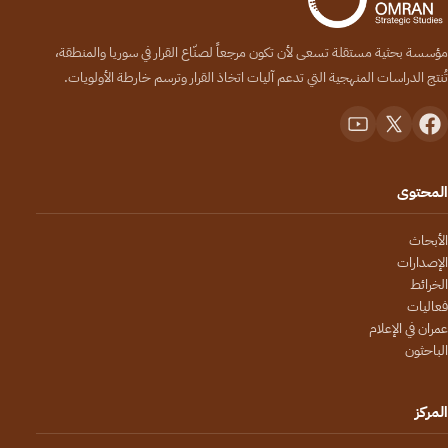
مؤسسة بحثية مستقلة تسعى لأن تكون مرجعاً لصنّاع القرار في سوريا والمنطقة،
تُنتج الدراسات المنهجية التي تدعم آليات اتخاذ القرار وترسم خارطة الأولويات.
المحتوى
الأبحاث
الإصدارات
الخرائط
فعاليات
عمران في الإعلام
الباحثون
المركز