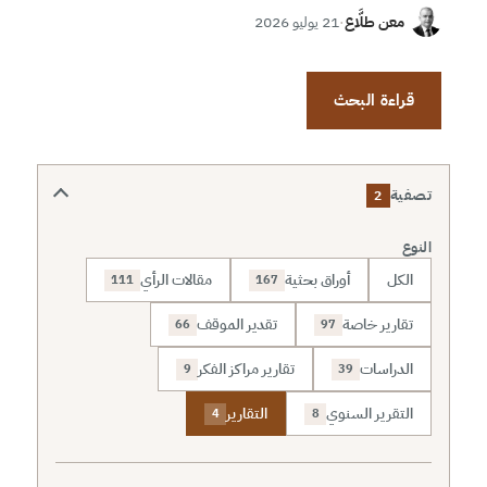
معن طلَّاع
·
21 يوليو 2026
قراءة البحث
تصفية
2
النوع
الكل
أوراق بحثية
مقالات الرأي
111
167
تقارير خاصة
تقدير الموقف
66
97
الدراسات
تقارير مراكز الفكر
9
39
التقرير السنوي
التقارير
4
8