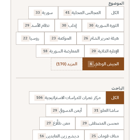
الموضوع
الكل
المجالس المحلية
سورية
33
41
الثورة السورية
إدلب
نظام الأسد
29
30
30
هيئة تحرير الشام
الحوكمة
روسيا
22
23
26
الإدارة الذاتية
المعارضة السورية
18
20
الجيش الوطني
المزيد (170)
6
الباحث
الكل
مركز عمران للدراسات الاستراتيجية
106
ساشا العلو
أيمن الدسوقي
29
31
محسن المصطفى
معن طلَّاع
27
29
مناف قومان
د.بشير زين العابدين
16
25