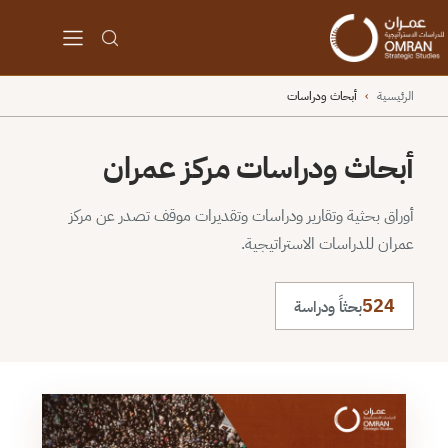
الرئيسية
›
أبحاث ودراسات
أبحاث ودراسات مركز عمران
أوراق بحثية وتقارير ودراسات وتقديرات موقف تصدر عن مركز
عمران للدراسات الاستراتيجية.
524
بحثاً ودراسة