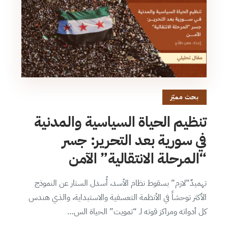
بحث مميّز
تنظيم الحياة السياسية والمدنية
في سورية بعد التحرير: جسر
“المرحلة الانتقالية” الآمن
تهميدٌ”لازم” بسقوط نظام الأسد، أُسدل الستار عن النموذج
الأكثر توحشاً في الأنظمة التعسفية والاستبداية، والذي هندس
كل أدواته ومراكز قوته لـ “تمويت” الحياة الس…