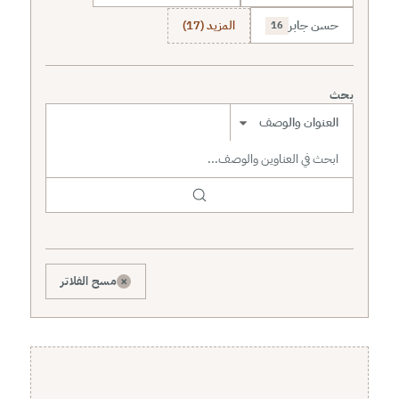
حسن جابر
المزيد (17)
16
بحث
نطاق البحث
×
مسح الفلاتر