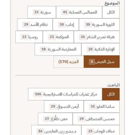
الموضوع
الكل
المجالس المحلية
سورية
33
41
الثورة السورية
إدلب
نظام الأسد
29
30
30
هيئة تحرير الشام
الحوكمة
روسيا
22
23
26
الإدارة الذاتية
المعارضة السورية
18
20
سبل العيش
المزيد (170)
6
الباحث
الكل
مركز عمران للدراسات الاستراتيجية
106
ساشا العلو
أيمن الدسوقي
29
31
محسن المصطفى
معن طلَّاع
27
29
مناف قومان
د.بشير زين العابدين
16
25