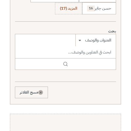
حسن جابر
المزيد (17)
16
بحث
نطاق البحث
×
مسح الفلاتر