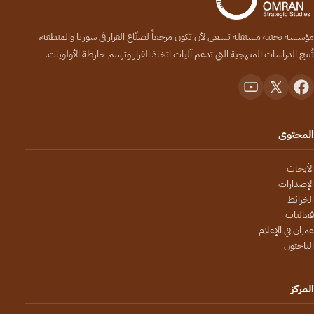
مؤسسة بحثية مستقلة تسعى لأن تكون مرجعاً لصنّاع القرار في سوريا والمنطقة،
تُنتج الدراسات المنهجية التي تدعم آليات اتخاذ القرار وترسم خارطة الأولويات.
المحتوى
الأبحاث
الإصدارات
الخرائط
فعاليات
عمران في الإعلام
الباحثون
المركز