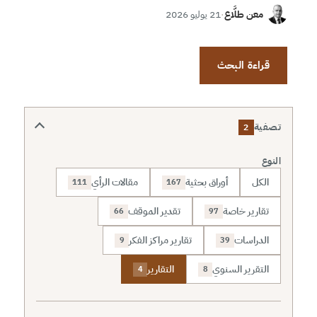
معن طلَّاع
·
21 يوليو 2026
قراءة البحث
تصفية
2
النوع
الكل
أوراق بحثية
مقالات الرأي
111
167
تقارير خاصة
تقدير الموقف
66
97
الدراسات
تقارير مراكز الفكر
9
39
التقرير السنوي
التقارير
4
8