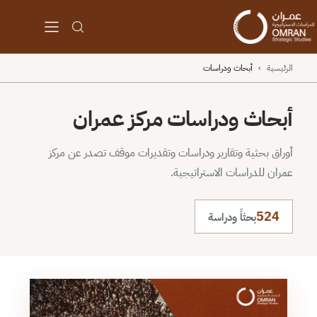
الرئيسية
›
أبحاث ودراسات
أبحاث ودراسات مركز عمران
أوراق بحثية وتقارير ودراسات وتقديرات موقف تصدر عن مركز
عمران للدراسات الاستراتيجية.
524
بحثاً ودراسة