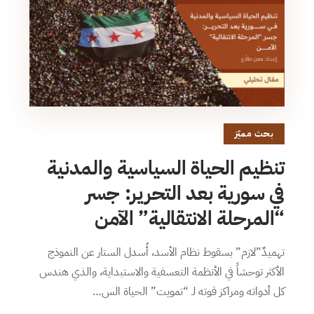
بحث مميّز
تنظيم الحياة السياسية والمدنية
في سورية بعد التحرير: جسر
“المرحلة الانتقالية” الآمن
تهميدٌ”لازم” بسقوط نظام الأسد، أُسدل الستار عن النموذج
الأكثر توحشاً في الأنظمة التعسفية والاستبداية، والذي هندس
كل أدواته ومراكز قوته لـ “تمويت” الحياة الس…